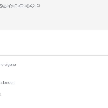
0
0
0
0
0
0
ne eigene
ntstanden
.