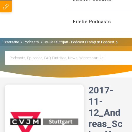
Erlebe Podcasts
Startseite
Podcasts
CVJM Stuttgart - Podcast Predigten Podcast
2017-11
2017-
11-
12_And
reas_Sc