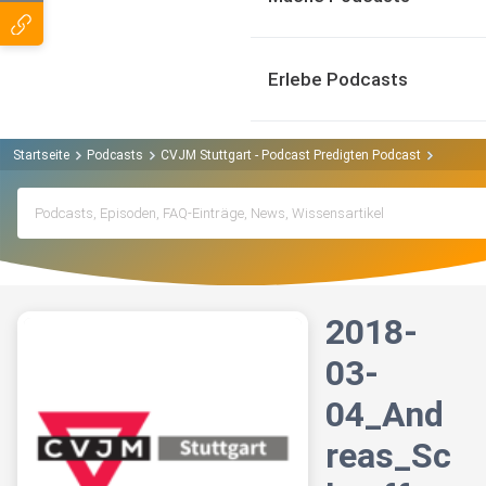
Erlebe Podcasts
Startseite
Podcasts
CVJM Stuttgart - Podcast Predigten Podcast
2018-03
2018-
03-
04_And
reas_Sc