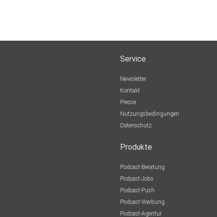
Service
Newsletter
Kontakt
Presse
Nutzungsbedingungen
Datenschutz
Produkte
Podcast-Beratung
Podcast-Jobs
Podcast-Push
Podcast-Werbung
Podcast-Agentur