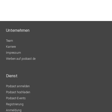
Unternehmen
Team
Karriere
Impressum
Werben auf podcast.de
Dienst
Podcast anmelden
Podcast hochladen
Podcast-Events
Registrierung
Anmeldung