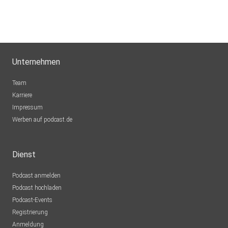
Unternehmen
Team
Karriere
Impressum
Werben auf podcast.de
Dienst
Podcast anmelden
Podcast hochladen
Podcast-Events
Registrierung
Anmeldung