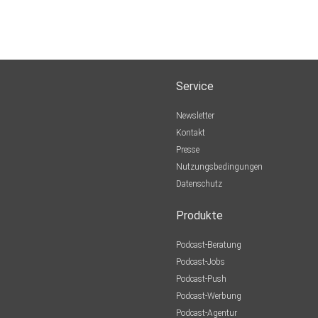
Service
Newsletter
Kontakt
Presse
Nutzungsbedingungen
Datenschutz
Produkte
Podcast-Beratung
Podcast-Jobs
Podcast-Push
Podcast-Werbung
Podcast-Agentur