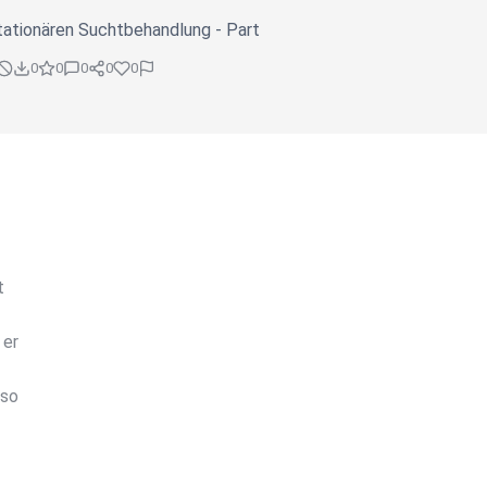
tationären Suchtbehandlung - Part
0
0
0
0
0
t
 er
 so