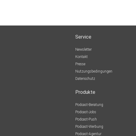
Service
Newsletter
Kontakt
Presse
Nutzungsbedingungen
Datenschutz
Produkte
Podcast-Beratung
Podcast-Jobs
Podcast-Push
Podcast-Werbung
Podcast-Agentur