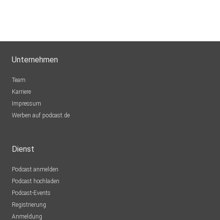
Unternehmen
Team
Karriere
Impressum
Werben auf podcast.de
Dienst
Podcast anmelden
Podcast hochladen
Podcast-Events
Registrierung
Anmeldung