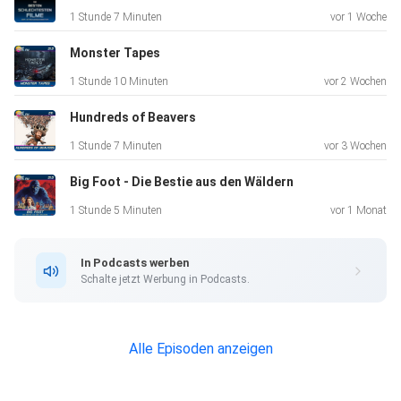
1 Stunde 7 Minuten
vor 1 Woche
Monster Tapes
Kapitel:
1 Stunde 10 Minuten
vor 2 Wochen
Hundreds of Beavers
00:00:00 Ein Schlocker Schocker
1 Stunde 7 Minuten
vor 3 Wochen
Big Foot - Die Bestie aus den Wäldern
00:01:24 Handlung, Figuren, Hintergründe
1 Stunde 5 Minuten
vor 1 Monat
In Podcasts werben
00:08:44 Highlights
Schalte jetzt Werbung in Podcasts.
00:35:56 Lowlights
Alle Episoden anzeigen