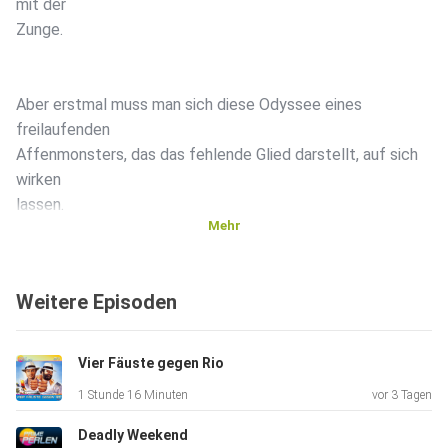
mit der
Zunge.
Aber erstmal muss man sich diese Odyssee eines
freilaufenden
Affenmonsters, das das fehlende Glied darstellt, auf sich
wirken
lassen.
Mehr
Ein Kultfilm? Ein schreckliches Machwerk? Wir finden es
Weitere Episoden
heraus!
Vier Fäuste gegen Rio
1 Stunde 16 Minuten
vor 3 Tagen
Deadly Weekend