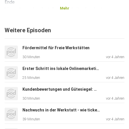
Ende
Mehr
hören, da werden die tollen Neuigkeiten kundgetan.
Weitere Episoden
Fördermittel für Freie Werkstätten
30 Minuten
vor 4 Jahren
Erster Schritt ins lokale Onlinemarketing: einfach und kostenlos?
25 Minuten
vor 4 Jahren
Kundenbewertungen und Gütesiegel: Welche Bedeutung haben sie?
30 Minuten
vor 4 Jahren
Nachwuchs in der Werkstatt - wie ticken die Kfz-Mechaniker von morgen?
39 Minuten
vor 4 Jahren