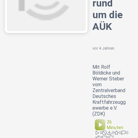
rund
um die
AÜK
vor 4 Jahren
Mit Rolf
Böldicke und
Werner Steber
vom
Zentralverband
Deutsches
Kraftfahrzeugg
ewerbe e.V.
(ZDK)
26
Minuten
0
0
0
0
0
0