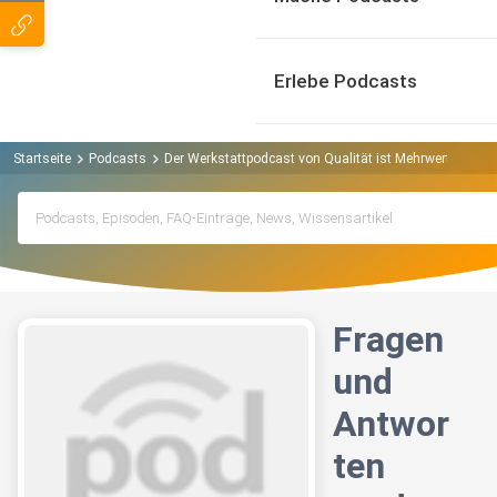
Erlebe Podcasts
Startseite
Podcasts
Der Werkstattpodcast von Qualität ist Mehrwert Podca
Fragen
und
Antwor
ten