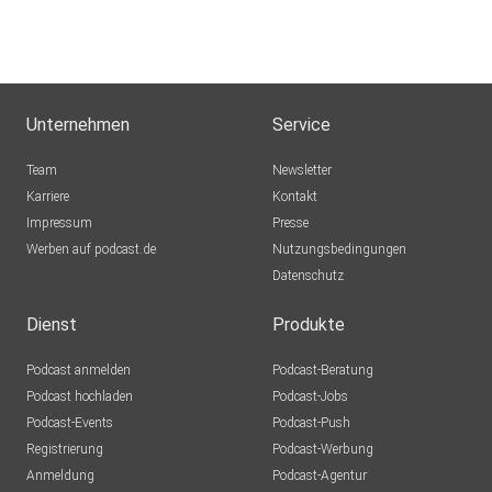
Unternehmen
Service
Team
Newsletter
Karriere
Kontakt
Impressum
Presse
Werben auf podcast.de
Nutzungsbedingungen
Datenschutz
Dienst
Produkte
Podcast anmelden
Podcast-Beratung
Podcast hochladen
Podcast-Jobs
Podcast-Events
Podcast-Push
Registrierung
Podcast-Werbung
Anmeldung
Podcast-Agentur