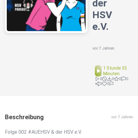
der
HSV
e.V.
vor 7 Jahren
1 Stunde 55
Minuten
0
0
0
0
0
0
Beschreibung
vor 7 Jahren
Folge 002 #AUEHSV & der HSV e.V.