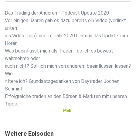
Das Trading der Anderen - Podcast Update 2020
Vor einigen Jahren gab es dazu bereits ein Video (verlinkt
unten
als Video Tipp), und im Jahr 2020 hier nun das Update zum
Hören.
Was beeinflusst mich als Trader - ob ich es bewust
wahrnehme oder
auch nicht? Soll ich mich von anderem beeinflussen lassen?
Wie
filtere ich? Grundsatzgedanken von Daytrader Jochen
Schmidt.
Erfolgreiche traden an den Börsen & Märkten mit unseren
Tipps.
Mehr
Video-Tipp1 (Das Trading der Anderen Video):
Weitere Episoden
https://www.youtube.com/watch?v=HfBuP9818Ew&t=1s