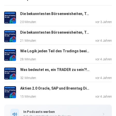
Video-Tipp 2 (Playlist):
https://www.youtube.com/watch?v=LFT-
Die bekanntesten Börsenweisheiten, Teil 2 mit Jens Klatt
rV7BTLU&list=PLguJ9SKoGx5AlGhgdUMFEQB36jdNcwBH
20 Minuten
vor 3 Jahren
T
Die bekanntesten Börsenweisheiten, Teil 1 mit Jens Klatt
21 Minuten
vor 4 Jahren
Demokonto:
https://admiralmarkets.de/start-trading/forex-demo
Wie Logik jeden Teil des Tradings beeinflusst! Markus Gabel
28 Minuten
vor 4 Jahren
Podcast Episode 10 vom 28.05.2020 von Admiral Markets,
Was bedeutet es, ein TRADER zu sein?! Heiko Behrendt
mit Jochen
32 Minuten
vor 4 Jahren
Schmidt
Aktien 2.0 Oracle, SAP und Brenntag Die heißesten Aktien vom 14.06.22
15 Minuten
vor 4 Jahren
DAX Wissen
In Podcasts werben
DAX CFD Wissen: