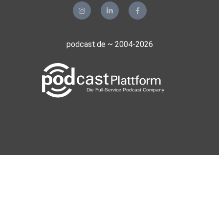
eventuell nötige anleger- und anlagegerechte Beratung.
Die
genannten Finanzinstrumente werden lediglich in Kurzform
beschrieben.
podcast.de ~ 2004-2026
Admiral Markets haftet nicht für Folgeschäden, welche
eventuell auf
einzelne Kommentare und Aussagen zurückzuführen wären
und übernimmt
keine Gewähr in Bezug auf Vollständigkeit und Richtigkeit
des
Inhaltes. Folglich trägt der Anleger vollkommen
alleinverantwortlich das Risiko für einzelne
Anlageentscheidungen.
Admiral Markets ist nicht dazu verpflichtet, diese
Publikation zu
aktualisieren, abzuändern oder zu ergänzen oder deren
Empfänger auf