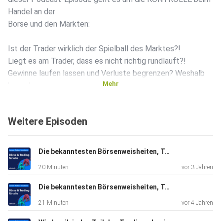
Handel an der
Börse und den Märkten:
Ist der Trader wirklich der Spielball des Marktes?!
Liegt es am Trader, dass es nicht richtig rundläuft?!
Gewinne laufen lassen und Verluste begrenzen? Weshalb
Mehr
kann der
Trader dies oft nicht umsetzen?
Warum dreht der Markt sofort in die Gegenrichtung wenn
Weitere Episoden
ich reingehe
und weshalb zieht der Markt sofort in die angedachte
Richtung wenn
Die bekanntesten Börsenweisheiten, Teil 2 mit Jens Klatt
ich ausgestoppt wurde?
20 Minuten
vor 3 Jahren
Die bekanntesten Börsenweisheiten, Teil 1 mit Jens Klatt
Der YouTube Kanal von Admiral Markets:
21 Minuten
vor 4 Jahren
️ https://www.youtube.com/admiralmarketsde