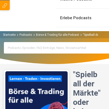
Erlebe Podcasts
Startseite
Podcasts
Börse & Trading für alle Podcast
"Spielball der Märk
"Spielb
all der
Märkte"
oder