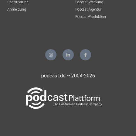
Registrierung
Podcast-Werbung
verlieren.
Anmeldung
Podcast-Agentur
Podcast-Produktion
Die Nachschusspflicht für Retail Clients entfällt unlimitiert,
Professional Clients erhalten einen freiwilligen
Zusatzschutz bis
50.000 EUR über die Negative Balance Protection Policy.
Die Autoren können ganz oder teilweise in den
besprochenen Werten
investiert sein. Diese Inhalte stellen keine Finanzanalyse
podcast.de ~ 2004-2026
dar: Es
handelt sich um eine Werbemitteilung, welche nicht allen
gesetzlichen Vorschriften zur Gewährleistung der
Unvoreingenommenheit von Finanzanalysen genügt und
keinem
Handelsverbot vor der Veröffentlichung der Analysen
unterliegen.
Frühere Wertentwicklungen, Simulationen oder Prognosen