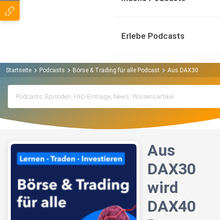
Erlebe Podcasts
Startseite
Podcasts
Börse & Trading für alle Podcast
Aus DAX30 wird DA
Aus
DAX30
wird
DAX40