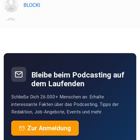
Weitere Links
BLOCKI
Webseite: https://admiralmarkets.com/de
Umerca
Kontakt: info@admiralmarkets.de
MetaTrader Tuning:
https://admiralmarkets.com/de/handelsplattformen/meta
trader-tuning-supreme
Webinare:
https://admiralmarkets.com/de/wissen/webinare
Bleibe beim Podcasting auf
Facebook: https://de-
dem Laufenden
de.facebook.com/AdmiralMarketsGermany
Schließe Dich 26.000+ Menschen an. Erhalte
interessante Fakten über das Podcasting, Tipps der
Redaktion, Job-Angebote, Events und mehr.
Handeln Sie verantwortungsvoll
Diese Publikation liefert Markteinschätzungen, unabhängig
Zur Anmeldung
davon,
mit welchem Instrument ggf. getradet wird. Admiral