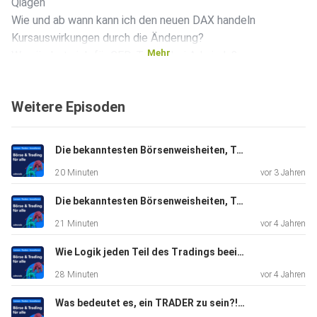
Qiagen
Wie und ab wann kann ich den neuen DAX handeln
Kursauswirkungen durch die Änderung?
Mehr
Was ändert sich für CFD-Trader bei Admirals?
Grundsätzliches zum DAX Trading: Future vs. CFD
Weitere Episoden
Der BESTSELLER: DAX30 CFD (künftig dann DAX40):
️ https://admiralmarkets.com/de/analysen/dax30-analyse
Die bekanntesten Börsenweisheiten, Teil 2 mit Jens Klatt
20 Minuten
vor 3 Jahren
Werden Sie ein besserer Trader und verbesseren Sie ihre
Tradingerfolge an den Märkten!
Die bekanntesten Börsenweisheiten, Teil 1 mit Jens Klatt
21 Minuten
vor 4 Jahren
Der YouTube Kanal von Admiral Markets:
️ https://www.youtube.com/admiralmarketsde
Wie Logik jeden Teil des Tradings beeinflusst! Markus Gabel
28 Minuten
vor 4 Jahren
Webseiten-Tipps:
https://admiralmarkets.com/de
Was bedeutet es, ein TRADER zu sein?! Heiko Behrendt