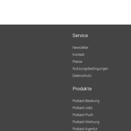
Service
Newsletter
Kontakt
Presse
Nutzungsbedingungen
Datenschutz
Produkte
Podcast-Beratung
Podcast-Jobs
Podcast-Push
Podcast-Werbung
Podcast-Agentur