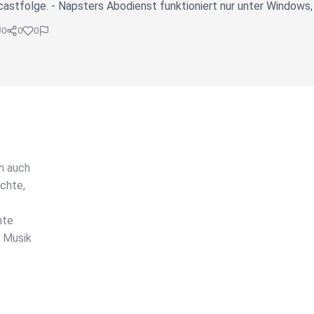
astfolge. - Napsters Abodienst funktioniert nur unter Windows,
0
0
0
ch auch
chte,
nte
l Musik