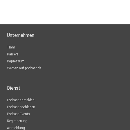
Unternehmen
Team
Karriere
Impressum
Werben auf podcast.de
Dienst
Podcast anmelden
Podcast hochladen
Podcast-Events
Registrierung
Anmeldung