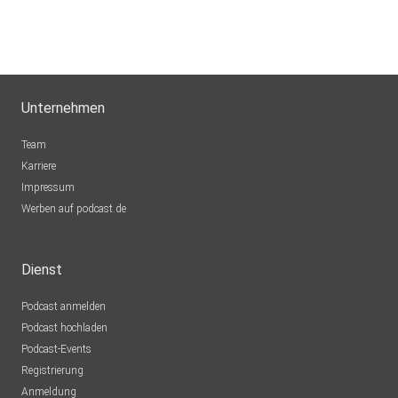
Unternehmen
Team
Karriere
Impressum
Werben auf podcast.de
Dienst
Podcast anmelden
Podcast hochladen
Podcast-Events
Registrierung
Anmeldung