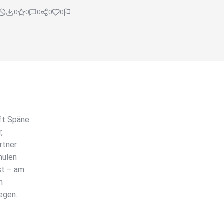
0
0
0
0
0
ft Späne
,
rtner
hulen
st – am
n
egen.