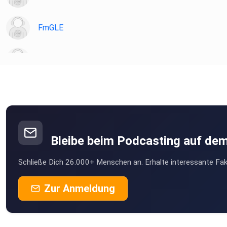
FmGLE
zmare
Spitzkunnersdorf
ik7pydmc
Camelia
Bleibe beim Podcasting auf de
Schließe Dich 26.000+ Menschen an. Erhalte interessante Fak
Zur Anmeldung