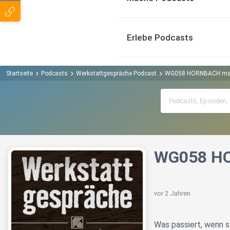
Erlebe Podcasts
Startseite
Podcasts
Werkstattgespräche Podcast
WG058 HORNBACH mac
WG058 HO
vor 2 Jahren
Was passiert, wenn 