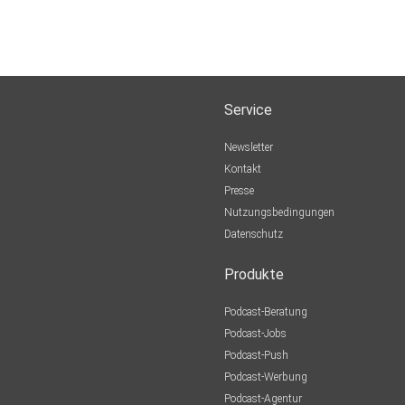
Service
Newsletter
Kontakt
Presse
Nutzungsbedingungen
Datenschutz
Produkte
Podcast-Beratung
Podcast-Jobs
Podcast-Push
Podcast-Werbung
Podcast-Agentur