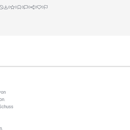
0
0
0
0
0
0
von
on.
 Schuss
n.