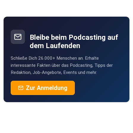
Mehr zu Dr. Christoph Ploß: www.christoph-ploss.de
Bleibe beim Podcasting auf
Bei Lob, Kritik oder Fragen melde dich unter:
dem Laufenden
jf@hansemondial.de
Schließe Dich 26.000+ Menschen an. Erhalte
interessante Fakten über das Podcasting, Tipps der
Redaktion, Job-Angebote, Events und mehr.
Hier kannst du den Podcast bewerten:
https://podcasts.apple.com/de/podcast/mobilit%C3%A4t
Zur Anmeldung
-der-zukunft/id1518491773
Julien Figur, CEO von Hanse Mondial hat bereits zwölf
Jahre
Erfahrung in der Mobilitätsbranche gesammelt. Mit dem
Podcast