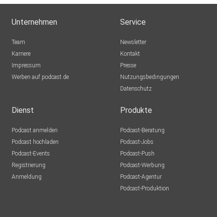
„Mobilität der Zukunft“ möchte er seine Erfahrungen und
Unternehmen
Service
sein
Wissen aus der Branche weitergeben.
Team
Newsletter
Karriere
Kontakt
Impressum
Presse
Instagram „Mobilität der Zukunft“:
Werben auf podcast.de
Nutzungsbedingungen
www.instagram.com/mobilitaet_der_zukunft/
Datenschutz
Dienst
Produkte
Social Media Kanäle Julien Figur:
Podcast anmelden
Podcast-Beratung
Podcast hochladen
Podcast-Jobs
Podcast-Events
Podcast-Push
Instagram: www.instagram.com/julienfigur/
Registrierung
Podcast-Werbung
Anmeldung
Podcast-Agentur
Facebook: www.facebook.com/julien.figur
Podcast-Produktion
XING: www.xing.com/profile/Julien_Figur/cv