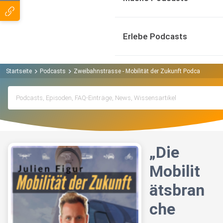
Erlebe Podcasts
Startseite
Podcasts
Zweibahnstrasse - Mobilität der Zukunft Podcast
„Di
„Die
Mobilit
ätsbran
che