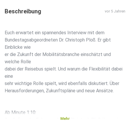
Beschreibung
vor 5 Jahren
Euch erwartet ein spannendes Interview mit dem
Bundestagsabgeordneten Dr. Christoph Ploß. Er gibt
Einblicke wie
er die Zukunft der Mobilitätsbranche einschätzt und
welche Rolle
dabei der Reisebus spielt. Und warum die Flexibilität dabei
eine
sehr wichtige Rolle spielt, wird ebenfalls diskutiert. Über
Herausforderungen, Zukunftspläne und neue Ansätze.
Ab Minute 1:10:
Mehr
Am Anfang der Folge erzählt Dr. Christoph Ploß über seinen
spannenden Werdegang, wie seine politische Karriere