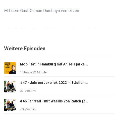
Mit dem Gast Osman Dumbuya vernetzen:
LinkedIn: https://www.linkedin.com/in/osman-dumbuya/
Weitere Episoden
Website: https://www.incari.com
Mobilität in Hamburg mit Anjes Tjarks und Kaitlyn
UNSER PARTNER: HEY/HAMBURG powered by SHIFT Mobilit
1 Stunde 22 Minuten
#47 - Jahresrückblick 2022 mit Julien & Sophia
Website HEY/HAMBURG: https://hey-hamburg.com
37 Minuten
#46 Fahrrad - mit Wasilis von Rauch (Zukunft Fahrrad)
Website SHIFT Mobility: https://shift-mobility-ifa.com
40 Minuten