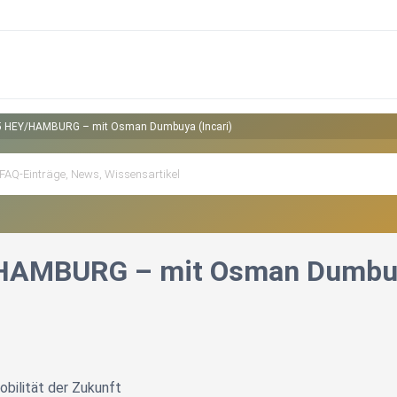
5 HEY/HAMBURG – mit Osman Dumbuya (Incari)
HAMBURG – mit Osman Dumbuya
bilität der Zukunft