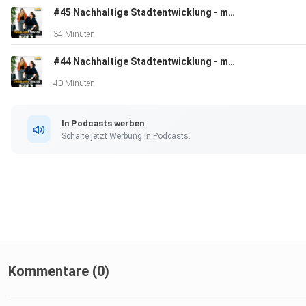
#45 Nachhaltige Stadtentwicklung - mit Maximilian Schnizer (Bayrische Hausbau)
LinkedIn Gruppe Podcast:
34 Minuten
#44 Nachhaltige Stadtentwicklung - mit Martha Marisa Wanat
https://www.linkedin.com/groups/8994174/
40 Minuten
In Podcasts werben
YouTube
Schalte jetzt Werbung in Podcasts.
Podcast: https://www.youtube.com/channel/UCXXhKIgFg
Instagram
Podcast: www.instagram.com/mobilitaet_der_zukunft/
Hier kannst du den Podcast bewerten:
Kommentare (0)