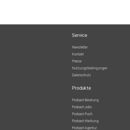
e-59b439180/
Service
Newsletter
Kontakt
Presse
Nutzungsbedingungen
Datenschutz
Produkte
Podcast-Beratung
Podcast-Jobs
Podcast-Push
Podcast-Werbung
Podcast-Agentur