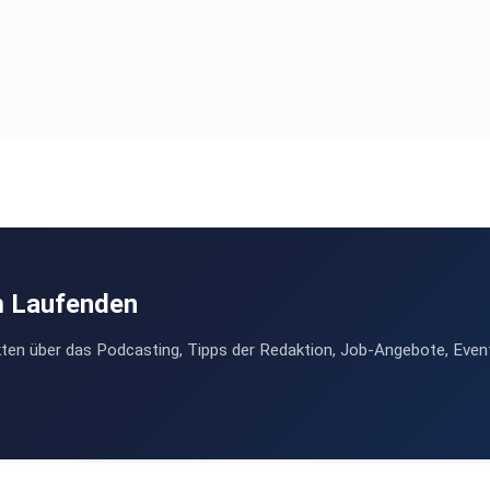
in
m Laufenden
t der
ten über das Podcasting, Tipps der Redaktion, Job-Angebote, Even
eten