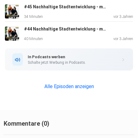
#45 Nachhaltige Stadtentwicklung - mit Maximilian Schnizer (Bayrische Hausbau)
Mit dem Gast Moritz Petersen vernetzen:
34 Minuten
vor 3 Jahren
#44 Nachhaltige Stadtentwicklung - mit Martha Marisa Wanat
LinkedIn: https://www.linkedin.com/in/profmoritzpetersen/
40 Minuten
vor 3 Jahren
In Podcasts werben
UNSER WERBEPARTNER Future Mobility Summit 2022:
Schalte jetzt Werbung in Podcasts.
https://veranstaltungen.tagesspiegel.de/event/6a817093-
Alle Episoden anzeigen
ad81-4644-921d-4bcc1576d9e1/summary
LinkedIn Gruppe Podcast:
Kommentare (0)
https://www.linkedin.com/groups/8994174/