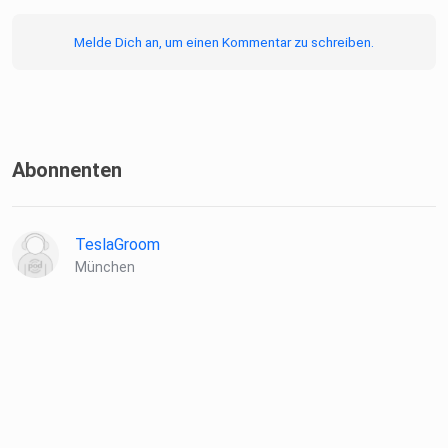
Melde Dich an, um einen Kommentar zu schreiben.
YouTube
Podcast: https://www.youtube.com/channel/UCXXhKIgFg
cvnA4sPD8Qmqtw
Abonnenten
Instagram
Podcast: www.instagram.com/mobilitaet_der_zukunft/
TeslaGroom
München
Hier kannst du den Podcast bewerten:
https://podcasts.apple.com/de/podcast/zweibahnstraße-
mobilität-der-zukunft/id1518491773