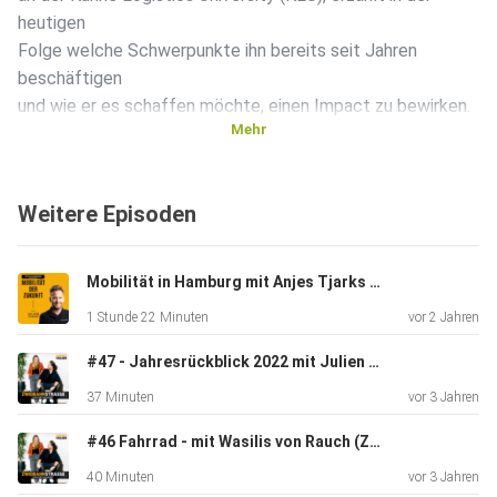
heutigen
Folge welche Schwerpunkte ihn bereits seit Jahren
beschäftigen
und wie er es schaffen möchte, einen Impact zu bewirken.
Mehr
Wir haben uns nicht nur über die Dekabonisierung von
Weitere Episoden
Güterverkehr
unterhalten, sondern auch über die Rolle der
Kreislaufwirtschaft.
Mobilität in Hamburg mit Anjes Tjarks und Kaitlyn
1 Stunde 22 Minuten
vor 2 Jahren
Zudem sprechen wir über seine Vision und warum man ein
#47 - Jahresrückblick 2022 mit Julien & Sophia
ganzheitliches Verständnis für die Themen wie
37 Minuten
vor 3 Jahren
Nachhaltigkeit und
Logistik entwickeln sollte. Danke für das spannende
#46 Fahrrad - mit Wasilis von Rauch (Zukunft Fahrrad)
Gespräch!
40 Minuten
vor 3 Jahren