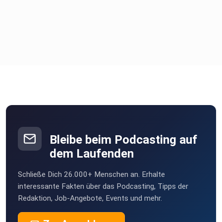
Über Julien Figur:
Julien Figur, CEO von Hanse Mondial hat bereits über
dreizehn Jahre Erfahrung in der Mobilitätsbranche
gesammelt. In
dem Podcast „Zweibahnstrasse - Mobilität der Zukunft“
möchte er
seine Erfahrungen und sein Wissen aus der Branche
weitergeben.
Bleibe beim Podcasting auf
dem Laufenden
Mit Julien Figur vernetzen:
Schließe Dich 26.000+ Menschen an. Erhalte
interessante Fakten über das Podcasting, Tipps der
Redaktion, Job-Angebote, Events und mehr.
Instagram: www.instagram.com/julienfigur/