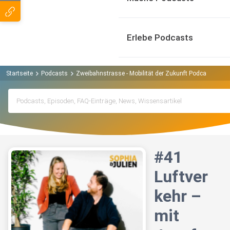
Erlebe Podcasts
Startseite
Podcasts
Zweibahnstrasse - Mobilität der Zukunft Podcast
#41
#41
Luftver
kehr –
mit