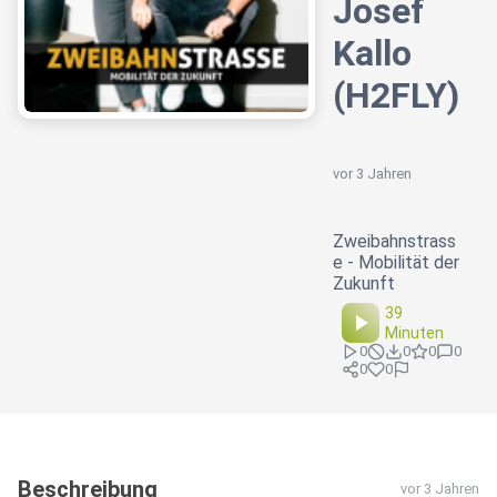
Josef
Kallo
(H2FLY)
vor 3 Jahren
Zweibahnstrass
e - Mobilität der
Zukunft
39
Minuten
0
0
0
0
0
0
Beschreibung
vor 3 Jahren