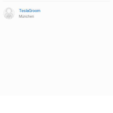
https://www.linkedin.com/groups/8994174/
TeslaGroom
München
YouTube
Podcast: https://www.youtube.com/channel/UCXXhKIgFg
cvnA4sPD8Qmqtw
Instagram
Podcast: www.instagram.com/mobilitaet_der_zukunft/
Hier kannst du den Podcast bewerten:
https://podcasts.apple.com/de/podcast/zweibahnstraße-
mobilität-der-zukunft/id1518491773