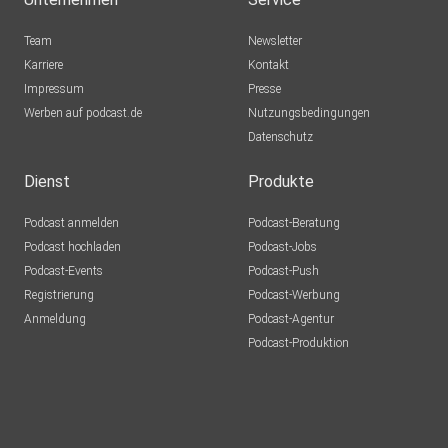
Team
Newsletter
LinkedIn: www.linkedin.com/in/julienfigur/
Karriere
Kontakt
Impressum
Presse
Werben auf podcast.de
Nutzungsbedingungen
Homepage: https://julienfigur.com
Datenschutz
Dienst
Produkte
Über Sophia Hoge:
Podcast anmelden
Podcast-Beratung
Podcast hochladen
Podcast-Jobs
Podcast-Events
Podcast-Push
Sophia setzt sich als fahrradbegeisterte
Registrierung
Podcast-Werbung
Mobilitätsenthusiastin
Anmeldung
Podcast-Agentur
dafür ein, die Verkehrswende nachhaltig mitzugestalten.
Podcast-Produktion
Mit dem
Podcast „Zweibahnstrasse - Mobilität der Zukunft“
möchte sie
nachhaltiger Mobilität eine Plattform bieten und ein