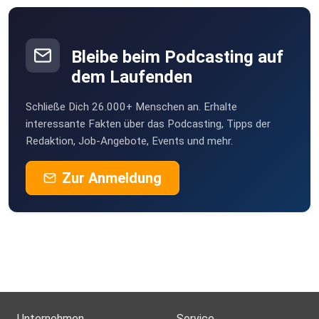
Über Julien Figur:
Bleibe beim Podcasting auf
dem Laufenden
Julien Figur, CEO von Hanse Mondial hat bereits über
dreizehn Jahre Erfahrung in der Mobilitätsbranche
Schließe Dich 26.000+ Menschen an. Erhalte
gesammelt. In
interessante Fakten über das Podcasting, Tipps der
Redaktion, Job-Angebote, Events und mehr.
dem Podcast „Zweibahnstrasse - Mobilität der Zukunft“
möchte er
Zur Anmeldung
seine Erfahrungen und sein Wissen aus der Branche
weitergeben.
Mit Julien Figur vernetzen:
Instagram: www.instagram.com/julienfigur/
Unternehmen
Service