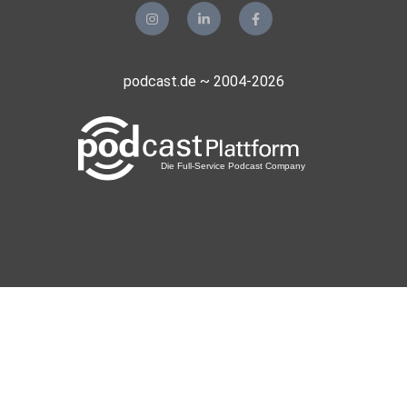
Bewusstsein
zum Umdenken schaffen.
podcast.de ~ 2004-2026
Mit Sophia Hoge vernetzen:
LinkedIn: https://www.linkedin.com/in/sophia-charlotte-
hoge-59b439180/
Homepage: https://www.sophiacharlottehoge.com
Instagram: https://www.instagram.com/sophia.hoge/