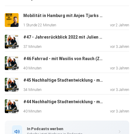
UNSER WERBEPARTNER: MOIA
Mobilität in Hamburg mit Anjes Tjarks und Kaitlyn
1 Stunde 22 Minuten
vor 2 Jahren
MOIA ist ein elektrischer Mobilitätsanbieter in Hamburg
und
#47 - Jahresrückblick 2022 mit Julien & Sophia
Hannover. Wir bringen mit Ridesharing Nutzerinnen von A
37 Minuten
vor 3 Jahren
nach
B und stellen sicher, dass Nutzerinner, die einen ähnlichen
#46 Fahrrad - mit Wasilis von Rauch (Zukunft Fahrrad)
Weg
40 Minuten
vor 3 Jahren
haben, gemeinsam fahren.
#45 Nachhaltige Stadtentwicklung - mit Maximilian Schnizer (Bayrische Hausbau)
34 Minuten
vor 3 Jahren
Unsere Mission: Individualverkehr verringern,
#44 Nachhaltige Stadtentwicklung - mit Martha Marisa Wanat
Straßenstruktur in
den Städten effizienter nutzen, Emissionen vermeiden und
40 Minuten
vor 3 Jahren
die
Umwelt entlasten.
In Podcasts werben