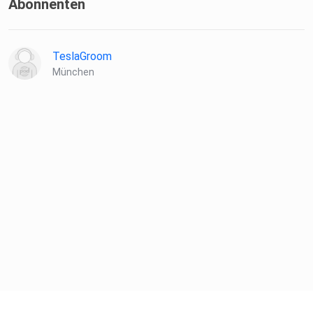
Abonnenten
https://medium.com/@smuell
TeslaGroom
München
Instagram
Podcast: www.instagram.com/mobilitaet_der_zukunft/
Hier kannst du den Podcast bewerten:
https://podcasts.apple.com/de/podcast/zweibahnstraße-
mobilität-der-zukunft/id1518491773
Über Julien Figur: