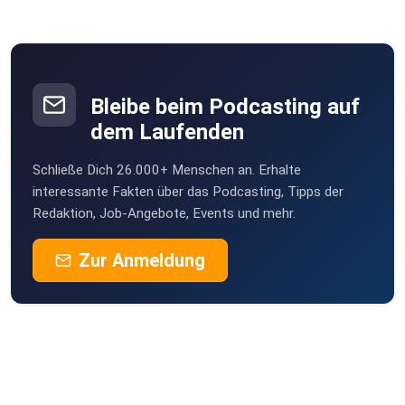
Julien Figur, CEO von Hanse Mondial hat bereits über
dreizehn Jahre Erfahrung in der Mobilitätsbranche
gesammelt. In
dem Podcast „Zweibahnstrasse - Mobilität der Zukunft“
möchte er
Bleibe beim Podcasting auf
seine Erfahrungen und sein Wissen aus der Branche
dem Laufenden
weitergeben.
Schließe Dich 26.000+ Menschen an. Erhalte
interessante Fakten über das Podcasting, Tipps der
Redaktion, Job-Angebote, Events und mehr.
Mit Julien Figur vernetzen:
Zur Anmeldung
Instagram: www.instagram.com/julienfigur/
LinkedIn: www.linkedin.com/in/julienfigur/