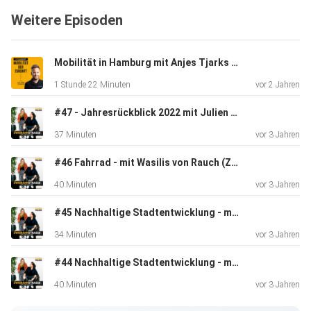
Weitere Episoden
UNSER WERBEPARTNER:
Mobilität in Hamburg mit Anjes Tjarks und Kaitlyn
MOIA ist ein elektrischer Mobilitätsanbieter in Hamburg
1 Stunde 22 Minuten
vor 2 Jahren
und
Hannover. Wir bringen mit Ridesharing Nutzerinnen von A
#47 - Jahresrückblick 2022 mit Julien & Sophia
nach
37 Minuten
vor 3 Jahren
B und stellen sicher, dass Nutzerinner, die einen ähnlichen
Weg
#46 Fahrrad - mit Wasilis von Rauch (Zukunft Fahrrad)
haben, gemeinsam fahren.
40 Minuten
vor 3 Jahren
#45 Nachhaltige Stadtentwicklung - mit Maximilian Schnizer (Bayrische Hausbau)
Unsere Mission: Individualverkehr verringern,
34 Minuten
vor 3 Jahren
Straßenstruktur in
#44 Nachhaltige Stadtentwicklung - mit Martha Marisa Wanat
den Städten effizienter nutzen, Emissionen vermeiden und
die
40 Minuten
vor 3 Jahren
Umwelt entlasten.