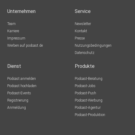
Homepage: https://julienfigur.com
Unternehmen
Service
Team
Newsletter
Über Sophia Hoge:
Karriere
Kontakt
Impressum
Presse
Werben auf podcast.de
Nutzungsbedingungen
Sophia setzt sich als fahrradbegeisterte
Datenschutz
Mobilitätsenthusiastin
dafür ein, die Verkehrswende nachhaltig mitzugestalten.
Dienst
Produkte
Mit dem
Podcast anmelden
Podcast-Beratung
Podcast „Zweibahnstrasse - Mobilität der Zukunft“
Podcast hochladen
Podcast-Jobs
möchte sie
Podcast-Events
Podcast-Push
nachhaltiger Mobilität eine Plattform bieten und ein
Registrierung
Podcast-Werbung
Bewusstsein
Anmeldung
Podcast-Agentur
zum Umdenken schaffen.
Podcast-Produktion
Mit Sophia Hoge vernetzen: