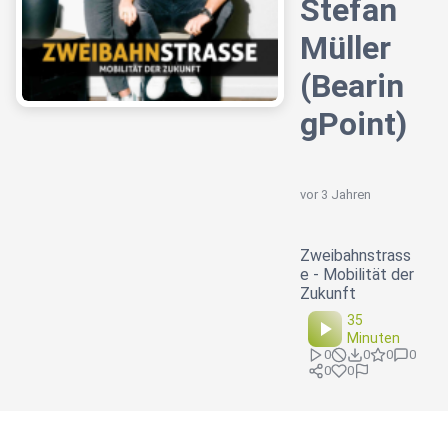
Stefan
Müller
(Bearin
gPoint)
vor 3 Jahren
Zweibahnstrass
e - Mobilität der
Zukunft
35
Minuten
0
0
0
0
0
0