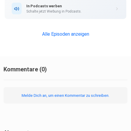
In Podcasts werben
Schalte jetzt Werbung in Podcasts.
Zu MOIA Mission: moia.io/mission
Alle Episoden anzeigen
Zur MOIA App: https://moia.go.link/?adj_t=ipiiw6t
Mit dem Gast Stefan Müller vernetzen:
Kommentare (0)
https://www.amazon.de/Stefan-
Müller/e/B01MY6E91Z/ref=dp_byline_cont_pop_book_1
Melde Dich an, um einen Kommentar zu schreiben.
https://www.linkedin.com/in/stefan-mueller-1364565a/
http://www.mueller-stefan.eu/