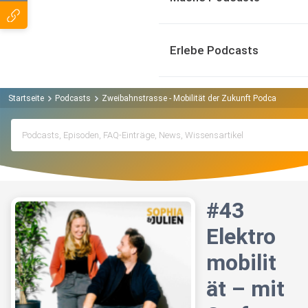
Erlebe Podcasts
Startseite
Podcasts
Zweibahnstrasse - Mobilität der Zukunft Podcast
#43
#43
Elektro
mobilit
ät – mit