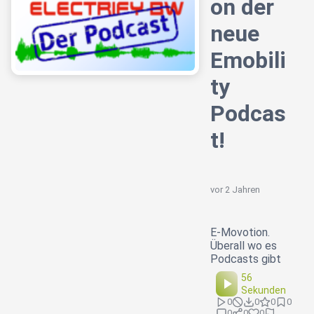
on der
neue
Emobili
ty
Podcas
t!
vor 2 Jahren
E-Movotion.
Überall wo es
Podcasts gibt
56
Sekunden
0
0
0
0
0
0
0