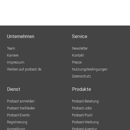
Unternehmen
Service
Team
Newsletter
Karriere
Kontakt
Impressum
Presse
Werben auf podcast.de
Nutzungsbedingungen
Datenschutz
Dienst
Produkte
Podcast anmelden
Podcast-Beratung
Podcast hochladen
Podcast-Jobs
Podcast-Events
Podcast-Push
Registrierung
Podcast-Werbung
Anmeldung
Podcast-Agentur