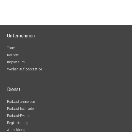
Unternehmen
Team
Karriere
Impressum
Werben auf podcast.de
Dienst
Podcast anmelden
Podcast hochladen
Podcast-Events
Registrierung
Anmeldung