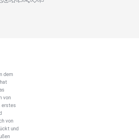
0
0
0
0
0
um dem
 hat
as
n von
n erstes
d
ch von
lückt und
außen