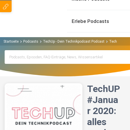
Erlebe Podcasts
Startseite
Podcasts
TechUp - Dein Technikpodcast Podcast
TechUP #Janu
TechUP
#Janua
r 2020:
alles