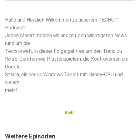
Hallo und Herzlich Wilkommen zu unserem TECHUP
Podcast!
Jeden Monat melden wir uns mit den wichtigsten News
rund um die
Technikwelt, in dieser Folge geht es um den Trend zu
Retro-Geräten wie Plattenspielern, die Kontroversen um
Google
Stadia, ein neues Windows Tablet mit Handy-CPU und
vielem
mehr!
Mehr
Anregungen, Kritik und Wünsche gerne an
podcast@karls-share.de
Weitere Episoden