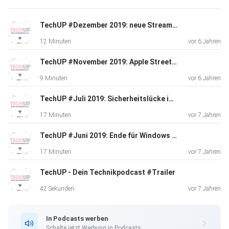
TechUP #Dezember 2019: neue Streaming Plattformen in Deutschland, DAB+ in allen neuen Autos und die ersten Quantencomputer - TechUp
12 Minuten
vor 6 Jahren
TechUP #November 2019: Apple Street View in Deutschland, neue E-Book Reader und gehackte Straßenschilder in New York - TechUp
9 Minuten
vor 6 Jahren
TechUP #Juli 2019: Sicherheitslücke in WhatsApp, neue IKEA Lautsprecher und das Digitalradio DAB+ - TechUp
17 Minuten
vor 7 Jahren
TechUP #Juni 2019: Ende für Windows 7, N26-Bank überfordert & Smartwatch zum Selbstkonfigurieren - TechUp
17 Minuten
vor 7 Jahren
TechUP - Dein Technikpodcast #Trailer
42 Sekunden
vor 7 Jahren
In Podcasts werben
Schalte jetzt Werbung in Podcasts.