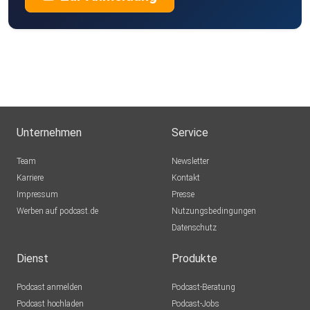
Unternehmen
Service
Team
Newsletter
Karriere
Kontakt
Impressum
Presse
Werben auf podcast.de
Nutzungsbedingungen
Datenschutz
Dienst
Produkte
Podcast anmelden
Podcast-Beratung
Podcast hochladen
Podcast-Jobs