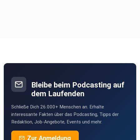
Bleibe beim Podcasting auf
dem Laufenden
Schließe Dich 26.000+ Menschen an. Erhalte
interessante Fakten über das Podcasting, Tipps der
Redaktion, Job-Angebote, Events und mehr.
Zur Anmeldung