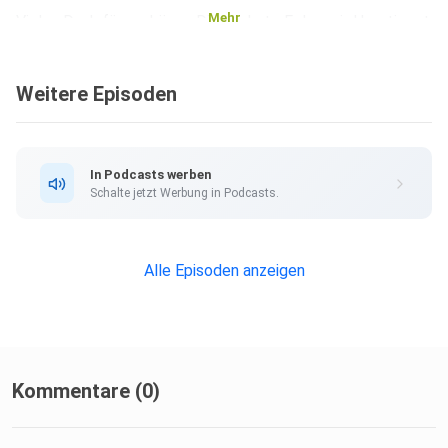
Mehr
Vielen Dank fürs anhören. Die nächste Folge wird bestimmt
nicht
ganz so lang. Wir hoffen ihr konntet etwas mitnehmen und
Weitere Episoden
schreibt
uns eure Vorschläge, Anregungen, Wünsche und kreative
Ideen für
die Jugendarbeit während Corona.
In Podcasts werben
Schalte jetzt Werbung in Podcasts.
Alle Episoden anzeigen
Kommentare (0)