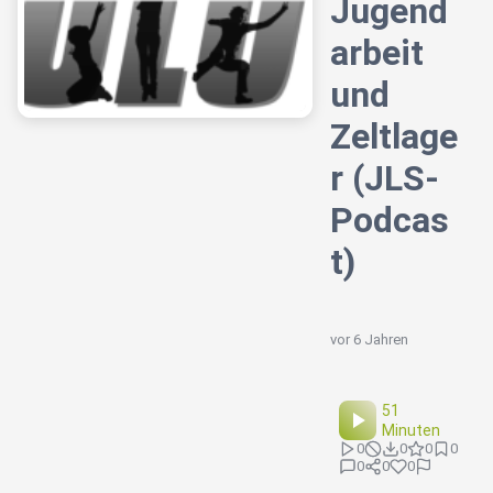
Jugend
arbeit
und
Zeltlage
r (JLS-
Podcas
t)
vor 6 Jahren
51
Minuten
0
0
0
0
0
0
0