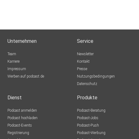
Unternehmen
Service
Team
Newsletter
Karriere
Kontakt
Impressum
Presse
Werben auf podcast.de
Nutzungsbedingungen
Datenschutz
Dienst
Produkte
Podcast anmelden
Podcast-Beratung
Podcast hochladen
Podcast-Jobs
Podcast-Events
Podcast-Push
Registrierung
Podcast-Werbung