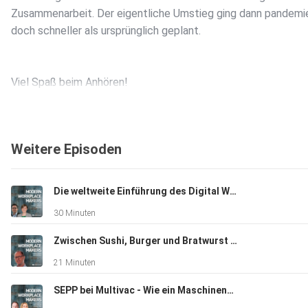
Zusammenarbeit. Der eigentliche Umstieg ging dann pandemi
doch schneller als ursprünglich geplant.
Viel Spaß beim Anhören!
Weitere Episoden
Die weltweite Einführung des Digital Workplace bei ALPLA
30 Minuten
Zwischen Sushi, Burger und Bratwurst - Der Weg zum digitalen Arbeitsplatz bei Advantest
21 Minuten
SEPP bei Multivac - Wie ein Maschinenbauer aus dem Allgäu seine Mitarbeitenden weltweit vernetzt