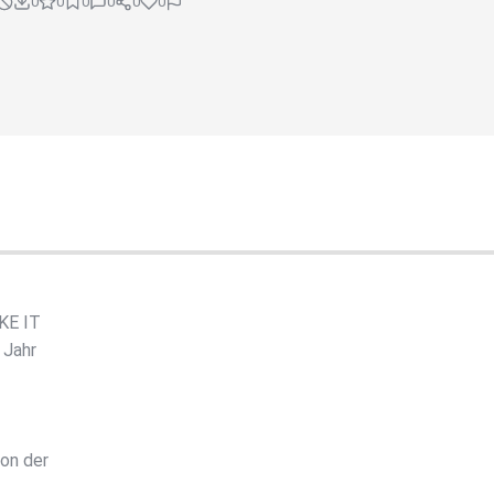
0
0
0
0
0
0
AKE IT
 Jahr
von der