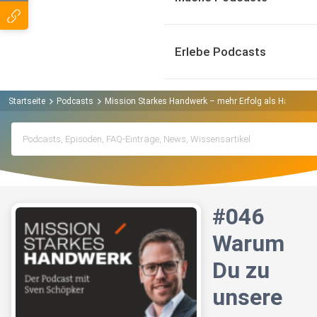
Erlebe Podcasts
Startseite
Podcasts
Mission Starkes Handwerk – mehr Erfolg als Handwerk
#046
Warum
Du zu
unsere