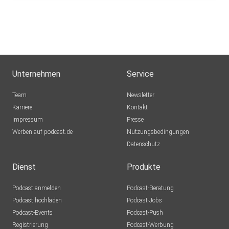
Unternehmen
Service
Team
Newsletter
Karriere
Kontakt
Impressum
Presse
Werben auf podcast.de
Nutzungsbedingungen
Datenschutz
Dienst
Produkte
Podcast anmelden
Podcast-Beratung
Podcast hochladen
Podcast-Jobs
Podcast-Events
Podcast-Push
Registrierung
Podcast-Werbung