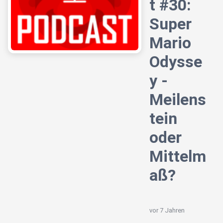
t #30:
Super
Mario
Odysse
y -
Meilens
tein
oder
Mittelm
aß?
vor 7 Jahren