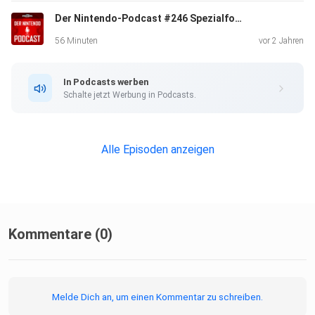
Übersicht:
Der Nintendo-Podcast #246 Spezialfolge: Der Charme und die Videospieladaptionen von One Piece
00:50 - Gewinnspiel: Wir verlosen 3x Super Mario Odyssey
für
56 Minuten
vor 2 Jahren
Switch! 03:30 - Infos: Entwicklung, Story, Musik, Erfolg,
Verkaufszahlen und mehr 07:30 - Super Mario Odyssey:
In Podcasts werben
Meilenstein
Schalte jetzt Werbung in Podcasts.
oder Mittelmaß? 54:10 - Das findet Lukas richtig gut an
Super Mario
Odyssey 56:30 - Die abwechslungsreichen Welten in Super
Alle Episoden anzeigen
Mario
Odyssey 61:10 - Nachfolger: Kommt Super Mario Odyssey
2? Facebook:
https://www.facebook.com/DerNintendoPodcast/
Kommentare (0)
Melde Dich an, um einen Kommentar zu schreiben.