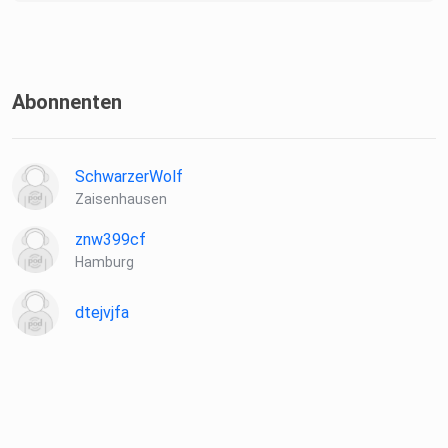
Abonnenten
SchwarzerWolf
Zaisenhausen
znw399cf
Hamburg
dtejvjfa