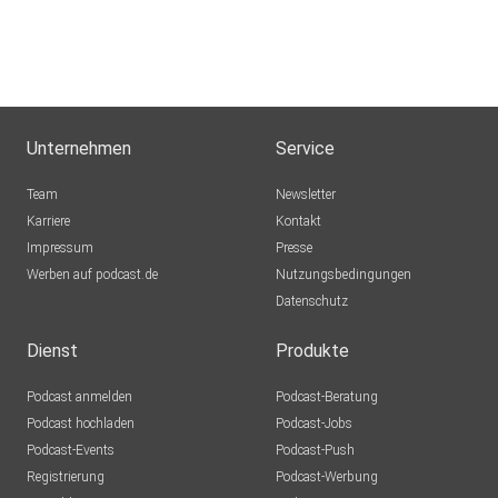
Unternehmen
Service
Team
Newsletter
Karriere
Kontakt
Impressum
Presse
Werben auf podcast.de
Nutzungsbedingungen
Datenschutz
Dienst
Produkte
Podcast anmelden
Podcast-Beratung
Podcast hochladen
Podcast-Jobs
Podcast-Events
Podcast-Push
Registrierung
Podcast-Werbung