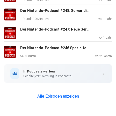
1 Stunde 18 Minuten
vor 1 Jahr
28:00 -
Blockbuster Sale für Switch und 3DS 29:40 - Die nächste
Der Nintendo-Podcast #248: So war die Gamescom 2024 - mit 4P!
Nintendo
1 Stunde 10 Minuten
vor 1 Jahr
Direct? 34:40 - Deutscher Computerspielpreis 2019 39:00
-
Der Nintendo-Podcast #247: Neue Gerüchte zur Switch 2 & welche Nintendo-Charaktere ein eigenes Spiel verdienen
Switch-App: Neues Update 41:10 - Starlink: Schlechtes
vor 1 Jahr
Verkaufszahlen 46:00 - Community Facebook:
Der Nintendo-Podcast #246 Spezialfolge: Der Charme und die Videospieladaptionen von One Piece
https://www.facebook.com/DerNintendoPodcast/
56 Minuten
vor 2 Jahren
In Podcasts werben
Schalte jetzt Werbung in Podcasts.
Alle Episoden anzeigen