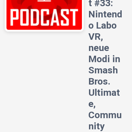
t #33:
Nintend
o Labo
VR,
neue
Modi in
Smash
Bros.
Ultimat
e,
Commu
nity