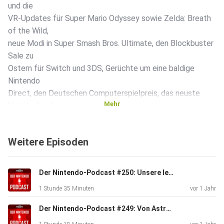
und die
VR-Updates für Super Mario Odyssey sowie Zelda: Breath
of the Wild,
neue Modi in Super Smash Bros. Ultimate, den Blockbuster
Sale zu
Ostern für Switch und 3DS, Gerüchte um eine baldige
Nintendo
Direct, den Deutschen Computerspielpreis, das neuste
Mehr
Update für die
Switch-App und Starlink: Battle for Atlas. Außerdem
beschäftigen
Weitere Episoden
wir uns wieder mit den tollen Beiträgen aus unserer
Community. Alle
Themen der 33. Folge in der Übersicht: 01:50 - Geheimtipps
Der Nintendo-Podcast #250: Unsere letzte Folge - danke für sechs tolle Jahre!
aus dem
1 Stunde 35 Minuten
vor 1 Jahr
Nintendo eShop 05:00 - Nintendo Labo VR & Updates für
Mario und
Der Nintendo-Podcast #249: Von Astro Bot über Mario Party bis Zelda - zwei Brotatos am Schnacken!
Zelda 24:10 - Neue Modi in Super Smash Bros. Ultimate?