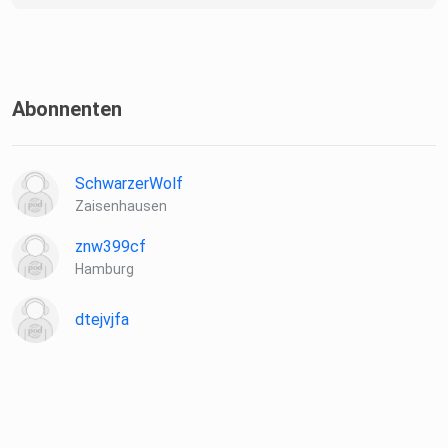
Abonnenten
SchwarzerWolf
Zaisenhausen
znw399cf
Hamburg
dtejvjfa