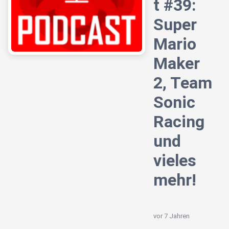
t #39:
Super
Mario
Maker
2, Team
Sonic
Racing
und
vieles
mehr!
vor 7 Jahren