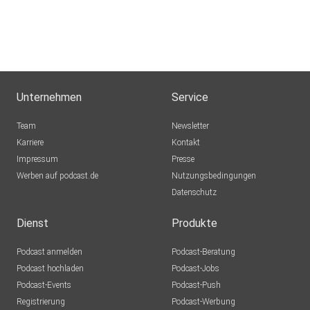
Unternehmen
Service
Team
Newsletter
Karriere
Kontakt
Impressum
Presse
Werben auf podcast.de
Nutzungsbedingungen
Datenschutz
Dienst
Produkte
Podcast anmelden
Podcast-Beratung
Podcast hochladen
Podcast-Jobs
Podcast-Events
Podcast-Push
Registrierung
Podcast-Werbung