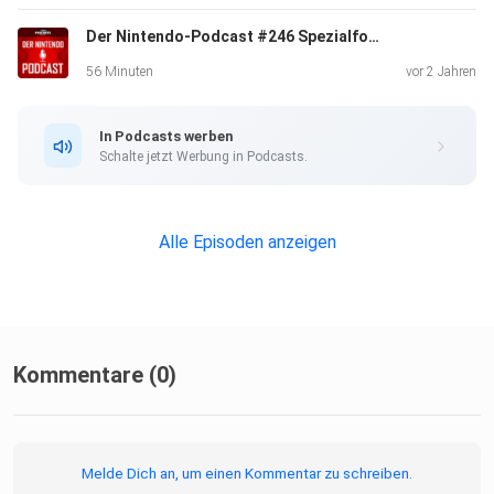
56:20 - Community: Fragen, Kritik, Beiträge und mehr
Der Nintendo-Podcast #246 Spezialfolge: Der Charme und die Videospieladaptionen von One Piece
Facebook:
https://www.facebook.com/DerNintendoPodcast/
56 Minuten
vor 2 Jahren
In Podcasts werben
Schalte jetzt Werbung in Podcasts.
Alle Episoden anzeigen
Kommentare (0)
Melde Dich an, um einen Kommentar zu schreiben.