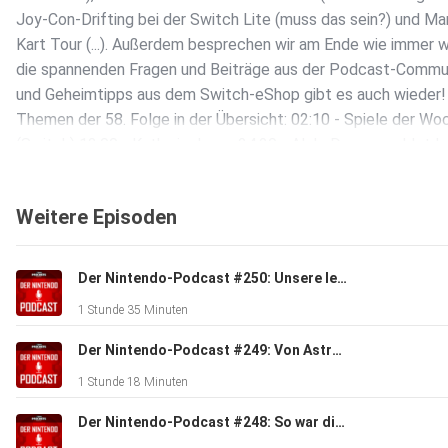
Joy-Con-Drifting bei der Switch Lite (muss das sein?) und Ma
Kart Tour (...). Außerdem besprechen wir am Ende wie immer 
die spannenden Fragen und Beiträge aus der Podcast-Communi
und Geheimtipps aus dem Switch-eShop gibt es auch wieder! 
Themen der 58. Folge in der Übersicht: 02:10 - Spiele der Wo
(Switch) 13:00 - Katha in Japan 24:20 - AlphaDream meldet I
an 29:40 - Update für Super Mario Maker 2 33:00 - SNES-Cont
für die Switch 36:10 - Switch Lite: Joy-Con-Drifting 40:40 - M
Weitere Episoden
Kart Tour (Review) 64:30 - Community: Fragen, Feedbach und
Facebook: facebook.com/DerNintendoPodcast/
Der Nintendo-Podcast #250: Unsere letzte Folge - danke für sechs tolle Jahre!
1 Stunde 35 Minuten
Der Nintendo-Podcast #249: Von Astro Bot über Mario Party bis Zelda - zwei Brotatos am Schnacken!
1 Stunde 18 Minuten
Der Nintendo-Podcast #248: So war die Gamescom 2024 - mit 4P!