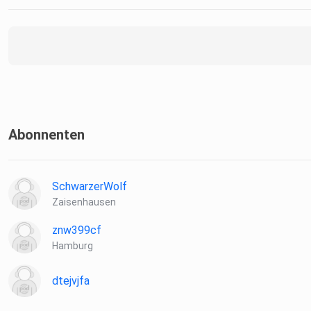
Abonnenten
SchwarzerWolf
Zaisenhausen
znw399cf
Hamburg
dtejvjfa