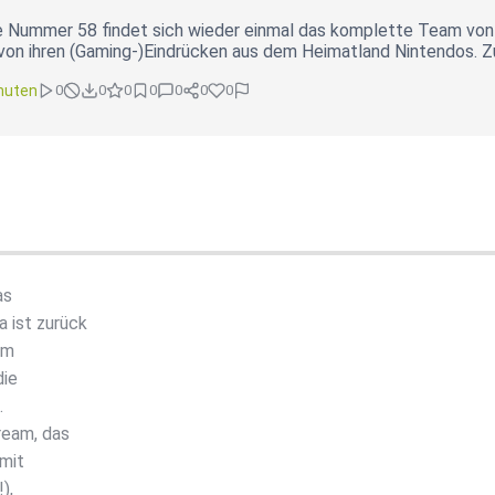
e Nummer 58 findet sich wieder einmal das komplette Team von
von ihren (Gaming-)Eindrücken aus dem Heimatland Nintendos. Zu
nuten
0
0
0
0
0
0
0
as
 ist zurück
em
die
.
ream, das
 mit
),