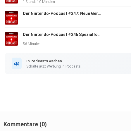
1 Stunde 10 Minuten
Der Nintendo-Podcast #247: Neue Gerüchte zur Switch 2 & welche Nintendo-Charaktere ein eigenes Spiel verdienen
Der Nintendo-Podcast #246 Spezialfolge: Der Charme und die Videospieladaptionen von One Piece
56 Minuten
In Podcasts werben
Schalte jetzt Werbung in Podcasts.
Kommentare (0)