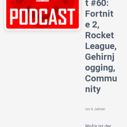
t #60:
Fortnit
e 2,
Rocket
League,
Gehirnj
ogging,
Commu
nity
vor 6 Jahren
Wofür ist der