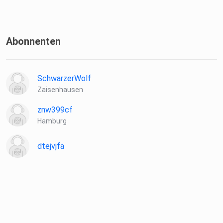
Abonnenten
SchwarzerWolf
Zaisenhausen
znw399cf
Hamburg
dtejvjfa