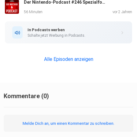
Der Nintendo-Podcast #246 Spezialfolge: Der Charme und die Videospieladaptionen von One Piece
Pokémon Schwert bei Amazon kaufen:
http://www.pcgames.de/podcast-pokemon Der Nintendo-
56 Minuten
vor 2 Jahren
Podcast bei
Facebook:
In Podcasts werben
https://www.facebook.com/DerNintendoPodcast/
Schalte jetzt Werbung in Podcasts.
Datenschutz
(Gewinnspiel): https://goo.gl/tE1Ek5
Alle Episoden anzeigen
Kommentare (0)
Melde Dich an, um einen Kommentar zu schreiben.