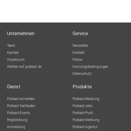
Unternehmen
Service
Team
Newsletter
Karriere
Kontakt
Impressum
Presse
Werben auf podcast.de
Nutzungsbedingungen
Datenschutz
Dienst
Produkte
Podcast anmelden
Podcast-Beratung
Podcast hochladen
Podcast-Jobs
Podcast-Events
Podcast-Push
Registrierung
Podcast-Werbung
Anmeldung
Podcast-Agentur