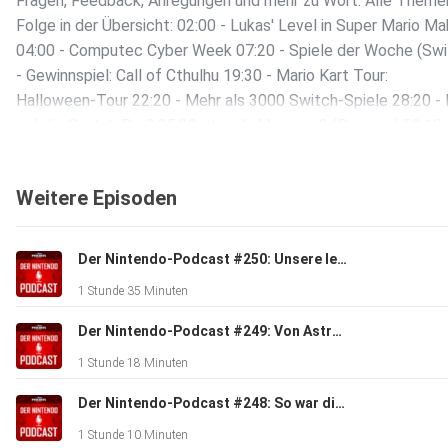
Fragen, Feedback, Anregungen und mehr zu Wort. Alle Themen
Folge in der Übersicht: 02:00 - Lukas' Level in Super Mario Ma
04:00 - Computec Cyber Week 07:20 - Spiele der Woche (Swi
- Gewinnspiel: Call of Cthulhu 19:30 - Mario Kart Tour:
Halloween-Tour 22:20 - Mehr als 3000 Switch-Spiele 28:20 - 
auf die Switch Pro? 35:20 - Luigi's Mansion 3 (Preview) 52:10 
Community: Fragen, Feedback, mehr Tolle Deals bei der Cybe
https://www.cyberweek.deals Call of Cthulhu bei Amazon kau
Weitere Episoden
http://www.pcgames.de/podcast-cthulhu Der Nintendo-Podc
Facebook: https://www.facebook.com/DerNintendoPodcast
Der Nintendo-Podcast #250: Unsere letzte Folge - danke für sechs tolle Jahre!
1 Stunde 35 Minuten
Der Nintendo-Podcast #249: Von Astro Bot über Mario Party bis Zelda - zwei Brotatos am Schnacken!
1 Stunde 18 Minuten
Der Nintendo-Podcast #248: So war die Gamescom 2024 - mit 4P!
1 Stunde 10 Minuten