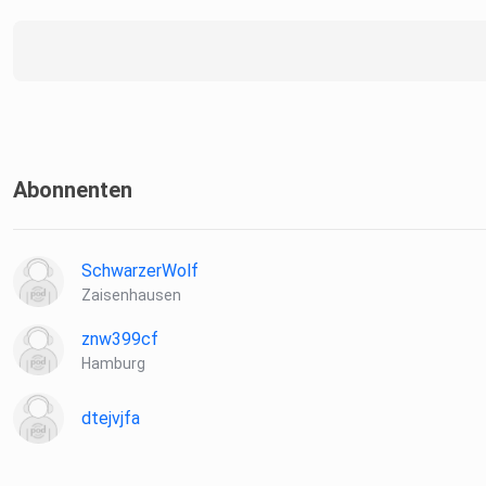
Abonnenten
SchwarzerWolf
Zaisenhausen
znw399cf
Hamburg
dtejvjfa