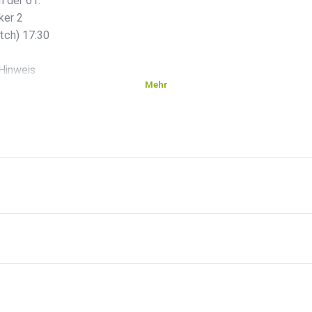
 der 61.
ker 2
tch) 17:30
Hinweis
Mehr
-
r Week:
fen:
ast bei