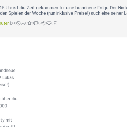
5 Uhr ist die Zeit gekommen für eine brandneue Folge Der Nint
den Spielen der Woche (nun inklusive Preise!) auch eine seiner 
nuten
0
0
0
0
0
0
randneue
! Lukas
ise!)
über die
3000
ty mit