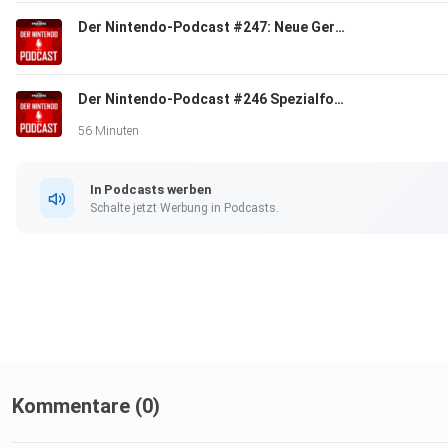
Der Nintendo-Podcast #247: Neue Gerüchte zur Switch 2 & welche Nintendo-Charaktere ein eigenes Spiel verdienen
Der Nintendo-Podcast #246 Spezialfolge: Der Charme und die Videospieladaptionen von One Piece
56 Minuten
In Podcasts werben
Schalte jetzt Werbung in Podcasts.
Kommentare (0)