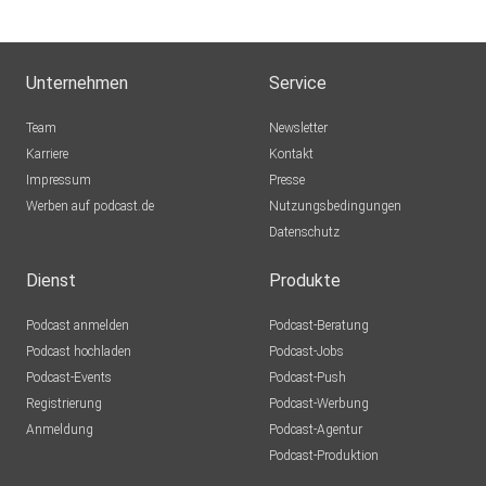
Unternehmen
Service
Team
Newsletter
Karriere
Kontakt
Impressum
Presse
Werben auf podcast.de
Nutzungsbedingungen
Datenschutz
Dienst
Produkte
Podcast anmelden
Podcast-Beratung
Podcast hochladen
Podcast-Jobs
Podcast-Events
Podcast-Push
Registrierung
Podcast-Werbung
Anmeldung
Podcast-Agentur
Podcast-Produktion