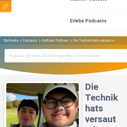
Erlebe Podcasts
Startseite
Podcasts
Golfcast Podcast
Die Technik hats versaut oder so
Die
Technik
hats
versaut