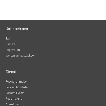
Unternehmen
Team
Karriere
Impressum
Werben auf podcast.de
Dienst
Podcast anmelden
Podcast hochladen
Podcast-Events
Registrierung
Anmeldung