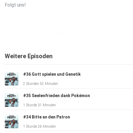
Folgt uns!
www.instagram.com/stupidfruitypodcast
Weitere Episoden
www.twitter.com/stupidfruitypod
#36 Gott spielen und Genetik
2 Stunden 52 Minuten
#35 Seelenfrieden dank Pokémon
1 Stunde 31 Minuten
#34 Bitte an den Patron
1 Stunde 28 Minuten