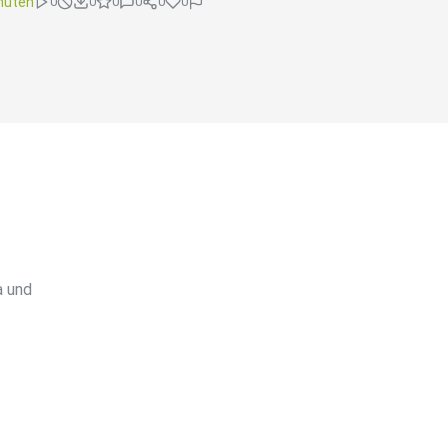
nuten
0
0
0
0
0
0
a und