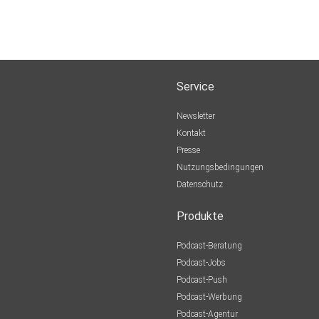
Service
Newsletter
Kontakt
Presse
Nutzungsbedingungen
Datenschutz
Produkte
Podcast-Beratung
Podcast-Jobs
Podcast-Push
Podcast-Werbung
Podcast-Agentur