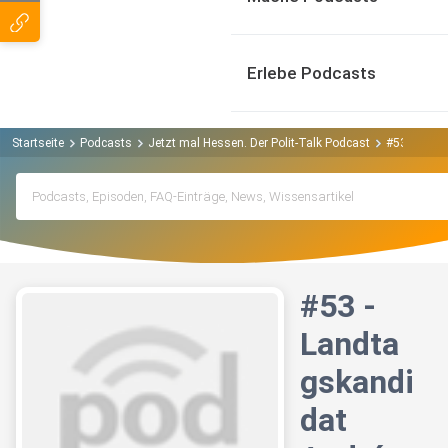
Erlebe Podcasts
Startseite
Podcasts
Jetzt mal Hessen. Der Polit-Talk Podcast
#53 - Land
#53 -
Landta
gskandi
dat