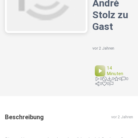
André
Stolz zu
Gast
vor 2 Jahren
14
Minuten
0
0
0
0
0
0
Beschreibung
vor 2 Jahren