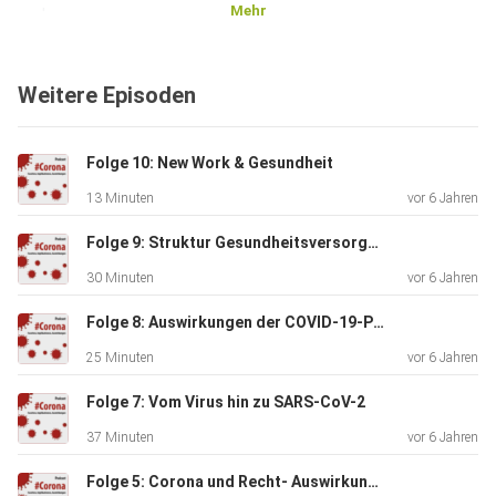
Mehr
und
prognostiziert die weiteren Entwicklungen in dieser Krise.
Zudem
Weitere Episoden
erläutert Prof. Dr. F. Heinemann seine Einschätzung zu den
wirtschaftspolitischen Maßnahmen und deren
Konsequenzen der
Folge 10: New Work & Gesundheit
Corona-Krise. Hierbei fallen Begriffe, wie Konjunkturpaket
13 Minuten
vor 6 Jahren
und
Strukturwandel. Hierbei kommt es auch zu der
Folge 9: Struktur Gesundheitsversorgung
Ausformulierung der
30 Minuten
vor 6 Jahren
möglichen Gestaltung der kommenden Zeit aus
ökomimischer Sicht und
Folge 8: Auswirkungen der COVID-19-Pandemie auf Konjunktur und Wachstum
eine Einschätzung zu der zukünftigen Positionierung im
25 Minuten
vor 6 Jahren
Europäischen
Wirtschaftsraum. Jetzt die digitale Vorlesung „Die
Folge 7: Vom Virus hin zu SARS-CoV-2
ökonomischen
37 Minuten
vor 6 Jahren
Folgen der Pandemie“ mit Prof. Dr. F. Heinemann buchen
Folge 5: Corona und Recht- Auswirkungen auf das Gesundheitswesen
und on