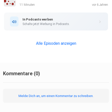
demand ansehen (Preis: 29,- € inkl. Mehrwertsteuer).
11 Minuten
vor 6 Jahren
Anmeldung und
weitere Informationen unter unter
In Podcasts werben
www.medhochzwei-online-akademie.de
Schalte jetzt Werbung in Podcasts.
Alle Episoden anzeigen
Kommentare (0)
Melde Dich an, um einen Kommentar zu schreiben.