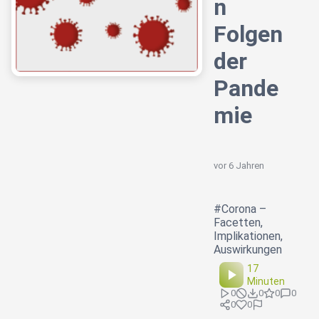
n
Folgen
der
Pande
mie
vor 6 Jahren
#Corona –
Facetten,
Implikationen,
Auswirkungen
17
Minuten
0
0
0
0
0
0