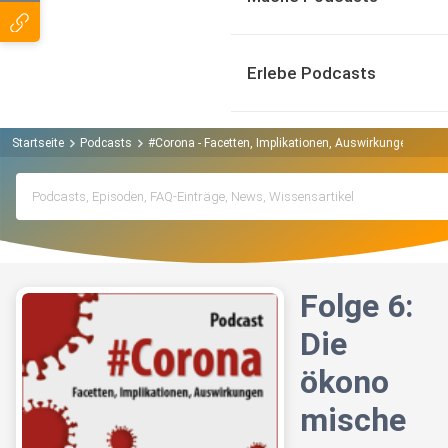
Erlebe Podcasts
Startseite
Podcasts
#Corona - Facetten, Implikationen, Auswirkungen Podc
Folge 6:
Die
ökono
mische