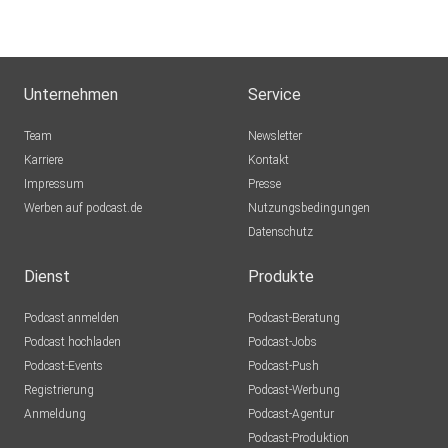
Unternehmen
Service
Team
Newsletter
Karriere
Kontakt
Impressum
Presse
Werben auf podcast.de
Nutzungsbedingungen
Datenschutz
Dienst
Produkte
Podcast anmelden
Podcast-Beratung
Podcast hochladen
Podcast-Jobs
Podcast-Events
Podcast-Push
Registrierung
Podcast-Werbung
Anmeldung
Podcast-Agentur
Podcast-Produktion