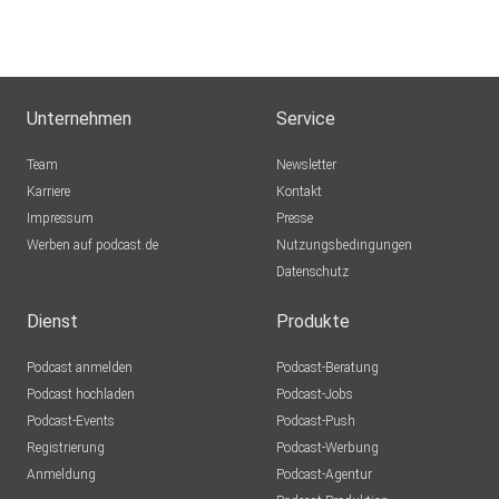
Unternehmen
Service
Team
Newsletter
Karriere
Kontakt
Impressum
Presse
Werben auf podcast.de
Nutzungsbedingungen
Datenschutz
Dienst
Produkte
Podcast anmelden
Podcast-Beratung
Podcast hochladen
Podcast-Jobs
Podcast-Events
Podcast-Push
Registrierung
Podcast-Werbung
Anmeldung
Podcast-Agentur