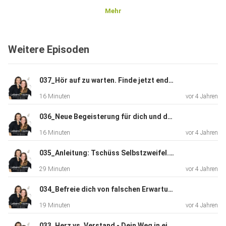
Mehr
Weitere Episoden
037_Hör auf zu warten. Finde jetzt endlich deine Berufung.
16 Minuten
vor 4 Jahren
036_Neue Begeisterung für dich und dein zukünftiges Leben. Deine Vision wartet auf dich.
16 Minuten
vor 4 Jahren
035_Anleitung: Tschüss Selbstzweifel. Hallo Selbstbewusstsein. 7 Schritte zur Problemlösung
29 Minuten
vor 4 Jahren
034_Befreie dich von falschen Erwartungen und erobere deine Selbstständigkeit zurück
19 Minuten
vor 4 Jahren
033_Herz vs. Verstand - Dein Weg in eine glückliche und erfüllte Beziehung