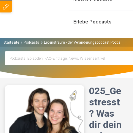
Erlebe Podcasts
Startseite
Podcasts
Lebenstraum - der Veränderungspodcast Podcast
02
025_Ge
stresst
? Was
dir dein