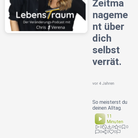
Zeitma
nageme
nt über
dich
selbst
verrät.
vor 4 Jahren
So meisterst du
deinen Alltag.
11
Minuten
0
0
0
0
0
0
0