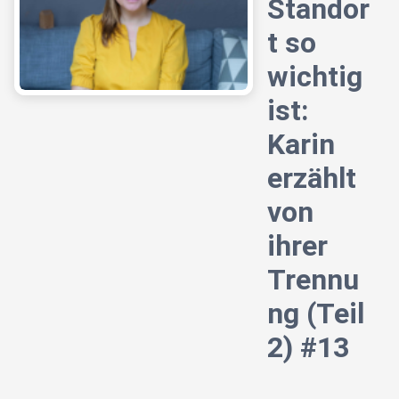
Standor
t so
wichtig
ist:
Karin
erzählt
von
ihrer
Trennu
ng (Teil
2) #13