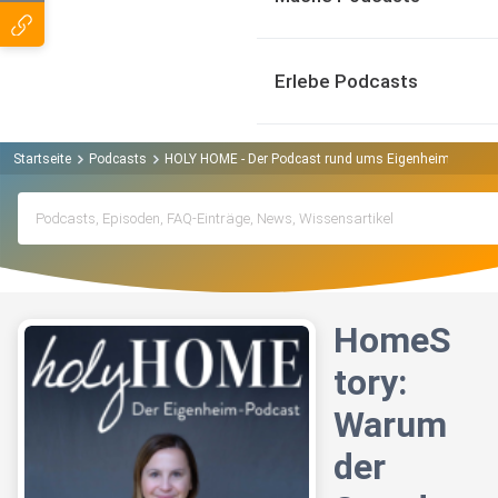
Erlebe Podcasts
Startseite
Podcasts
HOLY HOME - Der Podcast rund ums Eigenheim und Im
HomeS
tory:
Warum
der