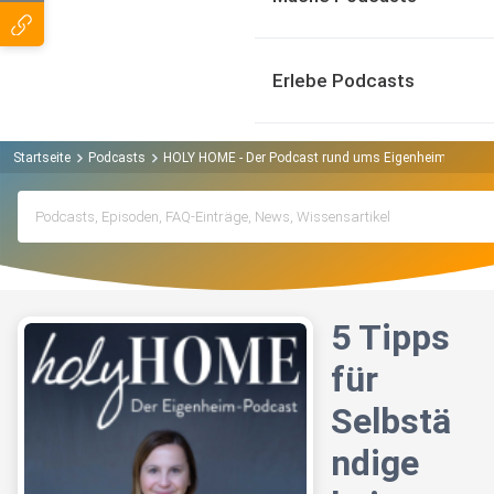
Erlebe Podcasts
Startseite
Podcasts
HOLY HOME - Der Podcast rund ums Eigenheim und Im
5 Tipps
für
Selbstä
ndige