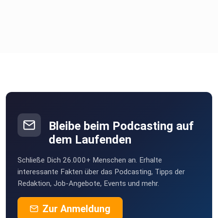
Bleibe beim Podcasting auf
dem Laufenden
Schließe Dich 26.000+ Menschen an. Erhalte
interessante Fakten über das Podcasting, Tipps der
Redaktion, Job-Angebote, Events und mehr.
Zur Anmeldung