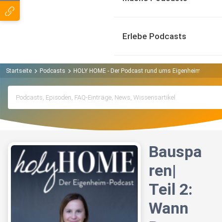
Erlebe Podcasts
Startseite
Podcasts
HOLY HOME - Der Podcast rund ums Eigenheim und Im
Bauspa
ren|
Teil 2:
Wann