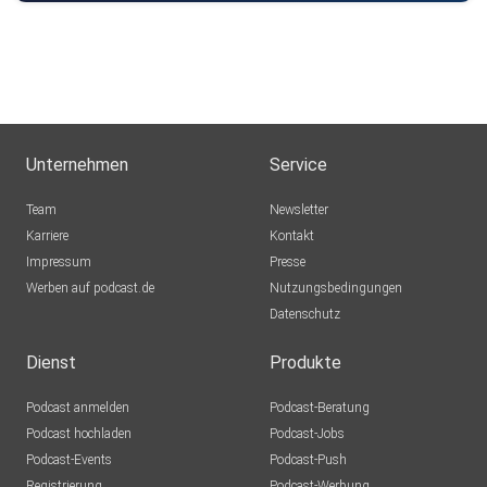
Unternehmen
Service
Team
Newsletter
Karriere
Kontakt
Impressum
Presse
Werben auf podcast.de
Nutzungsbedingungen
Datenschutz
Dienst
Produkte
Podcast anmelden
Podcast-Beratung
Podcast hochladen
Podcast-Jobs
Podcast-Events
Podcast-Push
Registrierung
Podcast-Werbung