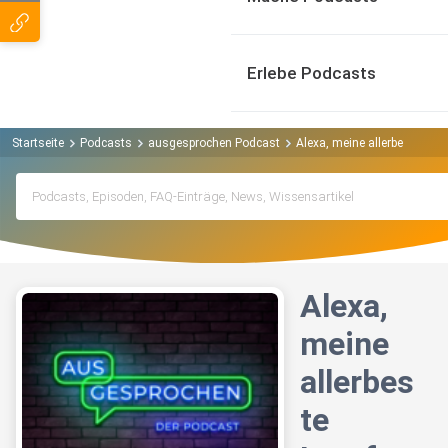
Erlebe Podcasts
Startseite
Podcasts
ausgesprochen Podcast
Alexa, meine allerbeste Lern
Alexa,
meine
allerbes
te