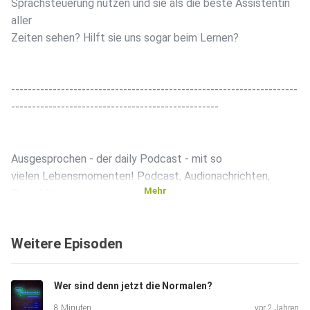
Sprachsteuerung nutzen und sie als die beste Assistentin
aller
Zeiten sehen? Hilft sie uns sogar beim Lernen?
---------------------------------------------------------------------
--------------------------------------------------
Ausgesprochen - der daily Podcast - mit so
vielen Lebensmomenten! Podcast, Audionachrichten,
Mehr
Sprachtherapie
oder ne Leben-Hör-Telenovela :) Es ist dann wohl
irgendwas
Weitere Episoden
dazwischen. Mary und Micha - zwei, die sich kennen, seit
Jahren,
aber noch nie gesehen haben. Aus privaten
Wer sind denn jetzt die Normalen?
Sprachnachrichten wird
8 Minuten
vor 2 Jahren