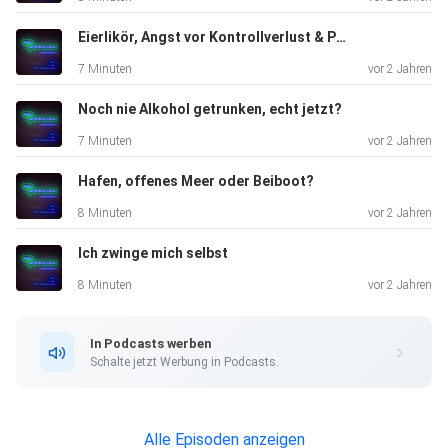
nun ernst - aus dem Smartphone in die Öffentlichkeit!
ausgesprochen ehrlich ausgesprochen lebendig
Eierlikör, Angst vor Kontrollverlust & Provokation im Coaching
ausgesprochen
7 Minuten
vor 2 Jahren
unterhaltsam
Noch nie Alkohol getrunken, echt jetzt?
7 Minuten
vor 2 Jahren
---------------------------------------------------------------------
----------------------------------------------------
Hafen, offenes Meer oder Beiboot?
8 Minuten
vor 2 Jahren
Ich zwinge mich selbst
Wo ihr noch mehr von den beiden findet?
8 Minuten
vor 2 Jahren
www.7minutenausgesprochen.net
In Podcasts werben
Schalte jetzt Werbung in Podcasts.
Mary: @das_sprechzimmer
Alle Episoden anzeigen