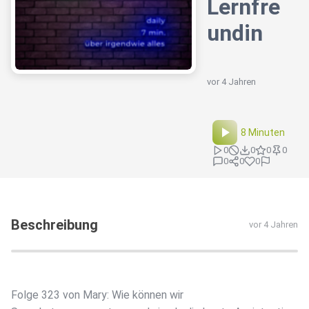
Lernfre
undin
vor 4 Jahren
8 Minuten
0
0
0
0
0
0
0
Beschreibung
vor 4 Jahren
Folge 323 von Mary: Wie können wir