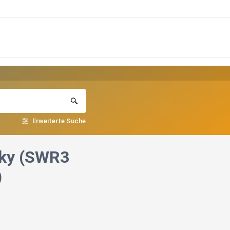
Erweiterte Suche
zky (SWR3
)