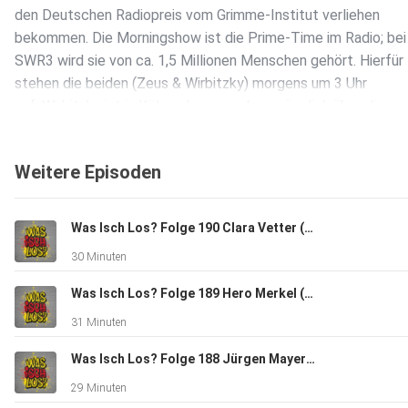
den Deutschen Radiopreis vom Grimme-Institut verliehen
bekommen. Die Morningshow ist die Prime-Time im Radio; bei
SWR3 wird sie von ca. 1,5 Millionen Menschen gehört. Hierfür
stehen die beiden (Zeus & Wirbitzky) morgens um 3 Uhr
auf. Wirbitzky ist in Köln geboren und ursprünglich über die
Arbeit seines Vaters beim WDR zum Radio gekommen. Mit S
Zeus ist Michael Wirbitzky auch Live auf den Bühnen unterwe
Weitere Episoden
und hat über 10 Jahre die Witze und Geschichten für „Käpt´n
Blaubär“ geschrieben. In der Corona-Zeit hat Michael seinen
ersten Roman geschrieben, der vor kurzem erschienen ist. Er
Was Isch Los? Folge 190 Clara Vetter (BW-Jazzpreisträgerin 2023/Pianistin aus Gaggenau)
trägt den Titel „Acht, in Böen neun“ und handelt von einem
30 Minuten
Segeltörn von 6 Freunden, bei dem bei einer nächtlichen
Überfahrt etwas passiert. Michaels über 80-jähriger Vater
Was Isch Los? Folge 189 Hero Merkel (Pferdetrainerin und Artistin aus Rastatt/Kuppenheim)
Klaus hat gerade ein Theaterstück in Hamburg inszeniert;
31 Minuten
bekannt wurde er unter Anderem als Regisseur von Serien wie
„Die Rettungsflieger“ oder „Die Pfefferkörner“.
Was Isch Los? Folge 188 Jürgen Mayer (Frontmann Band "Phil", Chef Mayer Möbelmanufaktur aus Sulzfeld)
29 Minuten