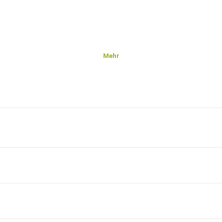
Mehr
ascha
gs