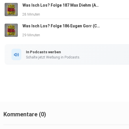
Eine Podcast Videoshow, die auf YouTube und allen
Was Isch Los? Folge 187 Max Diehm (Autor und Lehrer aus Rastatt)
bekannten Streaming/Podcast-Plattformen zu hören ist.
28 Minuten
Thematisch geht es mal um Kultur, Kunst, Sport, Musik oder
Was Isch Los? Folge 186 Eugen Gorr (Chef "Sweets Club"/"Torteninsel" und Musiker aus Baden-Baden)
Wissenswertes. Interessantes aus Baden für Baden. Dauer i
ca. eine halbe Stunde; interessant, kurzweilig
29 Minuten
gestaltet und immer auf Augenhöhe!
In Podcasts werben
Schalte jetzt Werbung in Podcasts.
Kommentare (0)