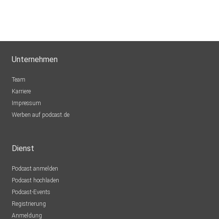
Unternehmen
Team
Karriere
Impressum
Werben auf podcast.de
Dienst
Podcast anmelden
Podcast hochladen
Podcast-Events
Registrierung
Anmeldung