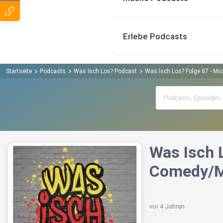
Erlebe Podcasts
Startseite
Podcasts
Was Isch Los? Podcast
Was Isch Los? Folge 87 - M
Was Isch 
Comedy/M
vor 4 Jahren