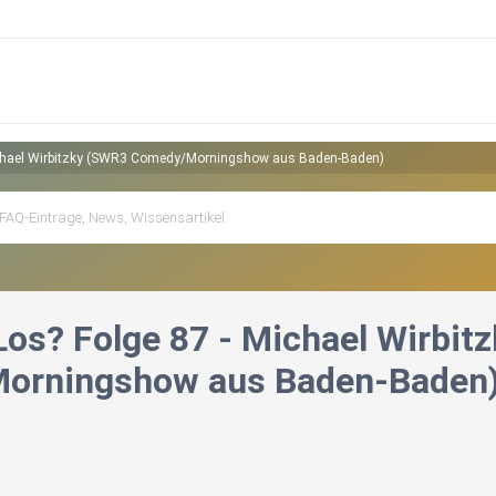
ichael Wirbitzky (SWR3 Comedy/Morningshow aus Baden-Baden)
Los? Folge 87 - Michael Wirbit
orningshow aus Baden-Baden