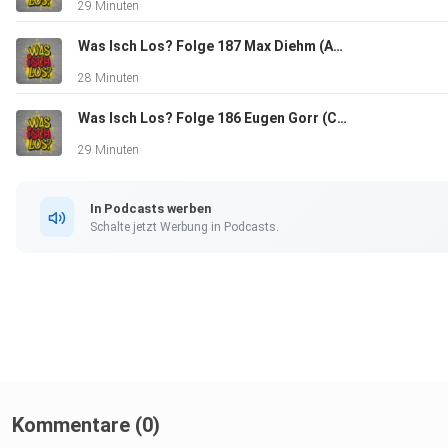
29 Minuten
Thematisch geht es mal um Kultur, Kunst, Sport, Musik oder
Wissenswertes. Interessantes aus Baden für Baden. Dauer i
Was Isch Los? Folge 187 Max Diehm (Autor und Lehrer aus Rastatt)
ca. eine halbe Stunde; interessant, kurzweilig
28 Minuten
gestaltet und immer auf Augenhöhe!
Was Isch Los? Folge 186 Eugen Gorr (Chef "Sweets Club"/"Torteninsel" und Musiker aus Baden-Baden)
29 Minuten
In Podcasts werben
Schalte jetzt Werbung in Podcasts.
Kommentare (0)