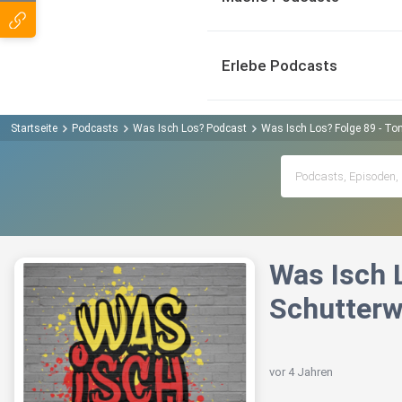
Erlebe Podcasts
Startseite
Podcasts
Was Isch Los? Podcast
Was Isch Los? Folge 89 - To
Was Isch 
Schutterw
vor 4 Jahren