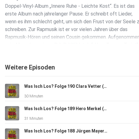
Doppel-Vinyl-Album „Innere Ruhe - Leichte Kost“. Es ist das
erste Album nach jahrelanger Pause. Er schreibt oft Lieder,
wenn es ihm schlecht geht, um sich den Frust von der Seele 
schreiben. Zur Rapmusik ist er vor vielen Jahren über das
Rapmusik-Hören und seinen Cousin gekommen. Aufgenommen
sein Album bei seinem DJ „DJ Wildstyle“. Von „Tongue Twist“
gibt es mit „Drunk Twist“ auch eine andere Persönlichkeit in
die er schlüpft, wenn er mal zu viel getrunken hat. Er selbst
Weitere Episoden
ist schon lange live auf den Bühnen im ganzen Land unterweg
Jetzt freut er sich, sein neues Album dem Publikum zu
präsentieren. Das erste Album hat er 2009 veröffentlicht.
Was Isch Los? Folge 190 Clara Vetter (BW-Jazzpreisträgerin 2023/Pianistin aus Gaggenau)
Eine weitere Leidenschaft neben der Musik ist das
30 Minuten
Basketballspielen. In der Jugend hat er jede freie Minute auf
dem Basketballplatz verbracht.
Was Isch Los? Folge 189 Hero Merkel (Pferdetrainerin und Artistin aus Rastatt/Kuppenheim)
31 Minuten
Eine Podcast Videoshow, die auf YouTube und allen
Was Isch Los? Folge 188 Jürgen Mayer (Frontmann Band "Phil", Chef Mayer Möbelmanufaktur aus Sulzfeld)
bekannten Streaming/Podcast-Plattformen zu hören ist.