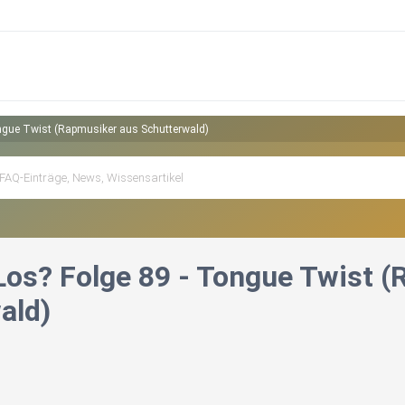
ngue Twist (Rapmusiker aus Schutterwald)
Los? Folge 89 - Tongue Twist 
ald)