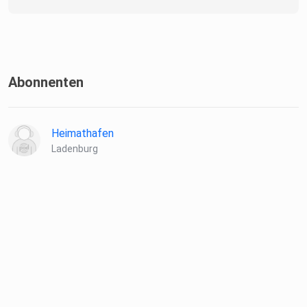
immer
ca. eine halbe Stunde; interessant, kurzweilig
gestaltet und immer auf Augenhöhe!
Abonnenten
Heimathafen
Ladenburg