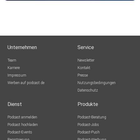
Unternehmen
Service
Team
Newsletter
Karriere
Kontakt
Impressum
Presse
Werben auf podcast.de
Nutzungsbedingungen
Datenschutz
Dienst
Produkte
Podcast anmelden
Podcast-Beratung
Podcast hochladen
Podcast-Jobs
Podcast-Events
Podcast-Push
Registrierung
Podcast-Werbung