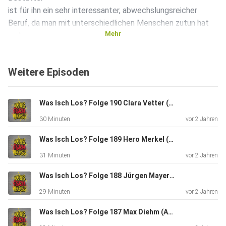
ist für ihn ein sehr interessanter, abwechslungsreicher
Beruf, da man mit unterschiedlichen Menschen zutun hat
Mehr
und
Einblicke in das Leben eines Verstorbenen bekommt. Da
kann es
Weitere Episoden
aber auch oftmals zu lustigen oder schönen Momenten
kommen;
es ist also nicht immer nur traurig. In der Regel begleitet
Was Isch Los? Folge 190 Clara Vetter (BW-Jazzpreisträgerin 2023/Pianistin aus Gaggenau)
Mathias Köppel mit seinem Unternehmen 150 Sterbefälle
30 Minuten
vor 2 Jahren
im
Jahr. Am Schwersten ist es auch für ihn, wenn er Kinder
Was Isch Los? Folge 189 Hero Merkel (Pferdetrainerin und Artistin aus Rastatt/Kuppenheim)
oder
31 Minuten
vor 2 Jahren
junge Erwachsene bestatten bzw. deren Angehörige
begleiten
Was Isch Los? Folge 188 Jürgen Mayer (Frontmann Band "Phil", Chef Mayer Möbelmanufaktur aus Sulzfeld)
muss. Meistens macht Mathias Köppel den Not- bzw.
29 Minuten
vor 2 Jahren
Nachtdienst
selbst. In der Stadt wird anonymer gestorben als auf dem
Was Isch Los? Folge 187 Max Diehm (Autor und Lehrer aus Rastatt)
Land, da im Dorf oftmals die Gemeinschaft, auch innerhalb