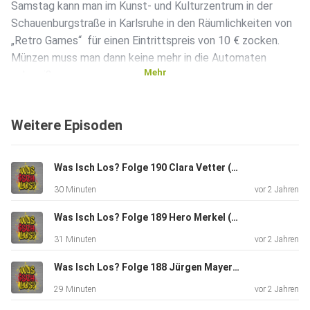
Samstag kann man im Kunst- und Kulturzentrum in der
Schauenburgstraße in Karlsruhe in den Räumlichkeiten von
„Retro Games“ für einen Eintrittspreis von 10 € zocken.
Münzen muss man dann keine mehr in die Automaten
Mehr
schmeißen.
Was genau „retro" ist, darüber lässt sich streiten. Manchmal
ist es schon etwas, was vielleicht erst 10 Jahre alt, aber
Weitere Episoden
eher selten ist. In Deutschland gab es im Jahr 1985 ein
Verbot von Spielautomaten in der Öffentlichkeit aufgrund
von
Was Isch Los? Folge 190 Clara Vetter (BW-Jazzpreisträgerin 2023/Pianistin aus Gaggenau)
Sucht und Gewalt. Das Spielen war nur noch in Spielhallen
30 Minuten
vor 2 Jahren
und
ab 18 Jahren gestattet. Aus diesem Grund ist in
Was Isch Los? Folge 189 Hero Merkel (Pferdetrainerin und Artistin aus Rastatt/Kuppenheim)
Deutschland
31 Minuten
vor 2 Jahren
die Kultur nicht so sehr ausgeprägt. Es gibt höchstens 10
ähnliche solcher Vereine. Mario selbst hat Zuhause auch 10
Was Isch Los? Folge 188 Jürgen Mayer (Frontmann Band "Phil", Chef Mayer Möbelmanufaktur aus Sulzfeld)
Spielautomaten und einige Konsolen stehen. Im Verein
29 Minuten
vor 2 Jahren
selbst