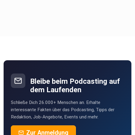
Bleibe beim Podcasting auf
dem Laufenden
Schließe Dich 26.000+ Menschen an. Erhalte
interessante Fakten über das Podcasting, Tipps der
Redaktion, Job-Angebote, Events und mehr.
Zur Anmeldung