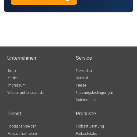
Unternehmen
Service
Team
Newsletter
Karriere
Kontakt
Impressum
Presse
Werben auf podcast.de
Nutzungsbedingungen
Datenschutz
Dienst
Produkte
Podcast anmelden
Podcast-Beratung
Podcast hochladen
Podcast-Jobs