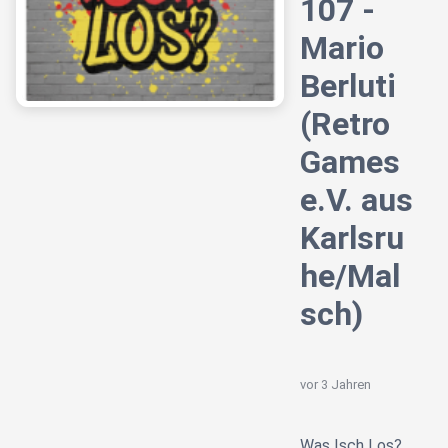
107 -
Mario
Berluti
(Retro
Games
e.V. aus
Karlsru
he/Mal
sch)
vor 3 Jahren
Was Isch Los?