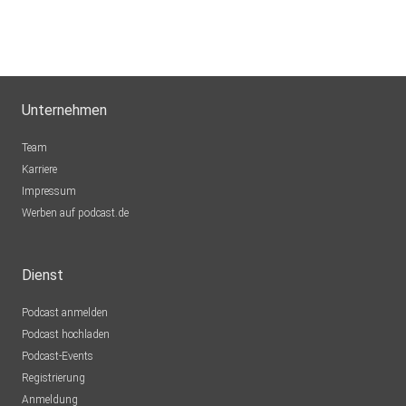
Unternehmen
Team
Karriere
Impressum
Werben auf podcast.de
Dienst
Podcast anmelden
Podcast hochladen
Podcast-Events
Registrierung
Anmeldung