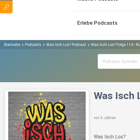
Erlebe Podcasts
Startseite
Podcasts
Was Isch Los? Podcast
Was Isch Los? Folge 114 - Ru
Was Isch L
vor 3 Jahren
Was Isch Los?