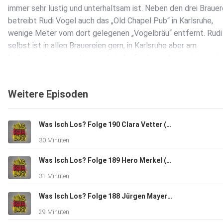
immer sehr lustig und unterhaltsam ist. Neben den drei Brauer
betreibt Rudi Vogel auch das „Old Chapel Pub“ in Karlsruhe,
wenige Meter vom dort gelegenen „Vogelbräu“ entfernt. Rudi
selbst ist in allen Brauereien gern, in Karlsruhe aber am
Liebsten, da er von dort aus heimlaufen kann. Am meisten wir
Schnitzel mit Pommes und Salat in seinen Häusern gegessen.
Jahren brennt Rudi Vogel auch einen Whiskey. Die Grundstoffe
Weitere Episoden
ähnlich zum Bier; mit Malz kennt er sich aus. Letztes Jahr
erreichte der Whiskey von ihm vom Falstaff 96 von 100 Punk
Somit zählt sein Whiskey zum Besten von Deutschland.
Was Isch Los? Folge 190 Clara Vetter (BW-Jazzpreisträgerin 2023/Pianistin aus Gaggenau)
30 Minuten
Eine Podcast Videoshow, die auf YouTube und allen bekannte
Was Isch Los? Folge 189 Hero Merkel (Pferdetrainerin und Artistin aus Rastatt/Kuppenheim)
Streaming/Podcast-Plattformen zu hören ist. Thematisch ge
31 Minuten
mal um Kultur, Kunst, Sport, Musik oder Wissenswertes.
Interessantes aus Baden für Baden. Dauer immer ca. eine hal
Was Isch Los? Folge 188 Jürgen Mayer (Frontmann Band "Phil", Chef Mayer Möbelmanufaktur aus Sulzfeld)
Stunde; interessant, kurzweilig gestaltet und immer auf
29 Minuten
Augenhöhe!