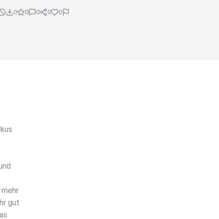
0
0
0
0
0
rkus
 und
s mehr
hr gut
das