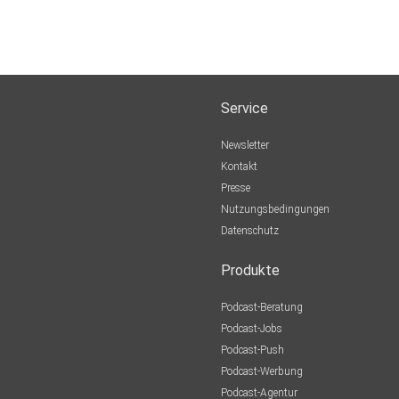
Service
Newsletter
Kontakt
Presse
Nutzungsbedingungen
Datenschutz
Produkte
Podcast-Beratung
Podcast-Jobs
Podcast-Push
Podcast-Werbung
Podcast-Agentur