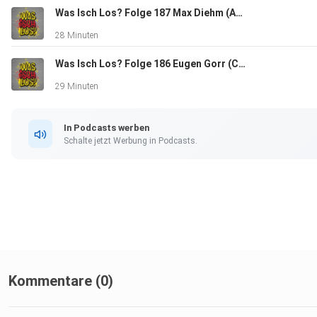
Was Isch Los? Folge 187 Max Diehm (Autor und Lehrer aus Rastatt)
28 Minuten
Was Isch Los? Folge 186 Eugen Gorr (Chef "Sweets Club"/"Torteninsel" und Musiker aus Baden-Baden)
29 Minuten
In Podcasts werben
Schalte jetzt Werbung in Podcasts.
Kommentare (0)