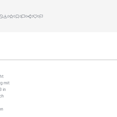
0
0
0
0
0
0
ht
rg mit
3 in
uch
en