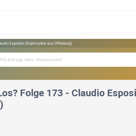
laudio Esposito (Rapmusiker aus Offenburg)
Los? Folge 173 - Claudio Espos
)