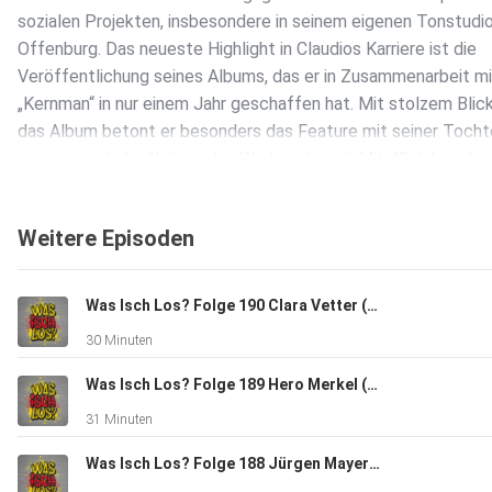
sozialen Projekten, insbesondere in seinem eigenen Tonstudio
Offenburg. Das neueste Highlight in Claudios Karriere ist die
Veröffentlichung seines Albums, das er in Zusammenarbeit mi
„Kernman“ in nur einem Jahr geschaffen hat. Mit stolzem Blic
das Album betont er besonders das Feature mit seiner Tochte
eine persönliche Note in das Werk einbringt. Mit 43 Jahren ka
Claudio auf ein beeindruckendes musikalisches Wirken
zurückblicken. Sein großes Netzwerk ermöglichte ihm sogar e
Weitere Episoden
Zusammenarbeit mit dem legendären Kurtis Blow. Er unterstr
die Veränderungen in der Musiklandschaft und den
Generationswechsel, bleibt jedoch seinem Stil treu und lässt 
Was Isch Los? Folge 190 Clara Vetter (BW-Jazzpreisträgerin 2023/Pianistin aus Gaggenau)
nicht verbiegen. Neben seiner Leidenschaft für die Musik ist
30 Minuten
Claudio hauptberuflich als Sozialarbeiter tätig und setzt sich
dafür ein, Menschen auf den richtigen Weg zu helfen. Claudio
Was Isch Los? Folge 189 Hero Merkel (Pferdetrainerin und Artistin aus Rastatt/Kuppenheim)
Esposito ist nicht nur stolz auf seine Wurzeln in Offenburg,
31 Minuten
sondern auch als DJ aktiv und hat zahlreiche Konzerte, auch m
amerikanischen Rappern, veranstaltet. Trotz seines reichen
Was Isch Los? Folge 188 Jürgen Mayer (Frontmann Band "Phil", Chef Mayer Möbelmanufaktur aus Sulzfeld)
musikalischen Erbes denkt er nicht ans Aufhören und bleibt se