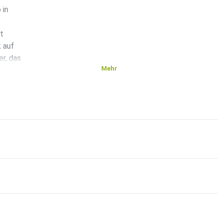
 in
t
k auf
r, das
Mehr
nn
ine
eicht
sich
it
iner