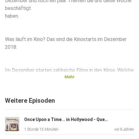
Dezember und noch ein paar Themen die uns diese Woche
beschäftigt
haben.
Was läuft im Kino? Das sind die Kinostarts im Dezember
2018.
Im Dezember starten zahlreiche Filme in den Kinos. Welche
Mehr
das
sind, welche Schauspieler darin zu sehen sind und weitere
Infos
Weitere Episoden
erfahren Sie in unserer Übersicht.
Once Upon a Time... in Hollywood - Quentin Tarantino's Meisterwerk
Blockbuster, Indie-Film, Dokumentation: Hier finden Sie die
1 Stunde 15 Minuten
vor 6 Jahren
wichtigsten Informationen zum aktuellen Kinoprogramm...